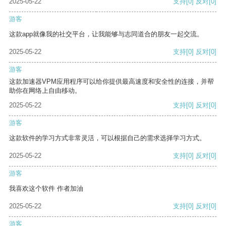
2025-05-22
支持
[0]
反对
[0]
游客
这款app就像我的社交平台，让我能够与志同道合的朋友一起交流。
2025-05-22
支持
[0]
反对
[0]
游客
这款加速器VPM应用程序可以给你提供最高速度和安全性的连接，并帮
助你在网络上自由移动。
2025-05-22
支持
[0]
反对
[0]
游客
这款软件的学习方式非常灵活，可以根据自己的需求选择学习方式。
2025-05-22
支持
[0]
反对
[0]
游客
我喜欢这个软件 作者加油
2025-05-22
支持
[0]
反对
[0]
游客