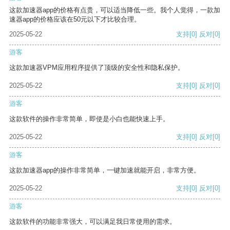
这款加速器app的价格有点贵，可以适当降低一些。我个人觉得，一款加
速器app的价格应该在50元以下才比较合理。
2025-05-22
支持
[0]
反对
[0]
游客
这款加速器VPM应用程序提供了顶级的安全性和隐私保护。
2025-05-22
支持
[0]
反对
[0]
游客
这款软件的操作非常简单，即使是小白也能快速上手。
2025-05-22
支持
[0]
反对
[0]
游客
这款加速器app的操作非常简单，一键加速就能开启，非常方便。
2025-05-22
支持
[0]
反对
[0]
游客
这款软件的功能非常强大，可以满足我日常使用的需求。