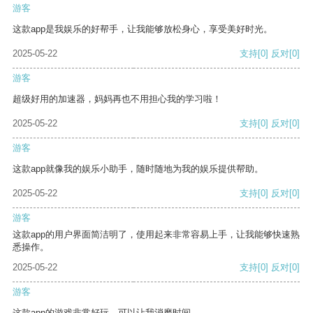
游客
这款app是我娱乐的好帮手，让我能够放松身心，享受美好时光。
2025-05-22
支持
[0]
反对
[0]
游客
超级好用的加速器，妈妈再也不用担心我的学习啦！
2025-05-22
支持
[0]
反对
[0]
游客
这款app就像我的娱乐小助手，随时随地为我的娱乐提供帮助。
2025-05-22
支持
[0]
反对
[0]
游客
这款app的用户界面简洁明了，使用起来非常容易上手，让我能够快速熟
悉操作。
2025-05-22
支持
[0]
反对
[0]
游客
这款app的游戏非常好玩，可以让我消磨时间。