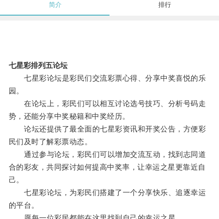
简介
排行
七星彩排列五论坛
七星彩论坛是彩民们交流彩票心得、分享中奖喜悦的乐
园。
在论坛上，彩民们可以相互讨论选号技巧、分析号码走
势，还能分享中奖秘籍和中奖经历。
论坛还提供了最全面的七星彩资讯和开奖公告，方便彩
民们及时了解彩票动态。
通过参与论坛，彩民们可以增加交流互动，找到志同道
合的彩友，共同探讨如何提高中奖率，让幸运之星更靠近自
己。
七星彩论坛，为彩民们搭建了一个分享快乐、追逐幸运
的平台。
愿每一位彩民都能在这里找到自己的幸运之星。