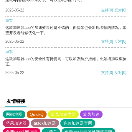
2025-05-22
支持
[0]
反对
[0]
游客
这款加速器app的加速效果还是不错的，但偶尔也会出现卡顿的情况，希
望开发者能够优化一下。
2025-05-22
支持
[0]
反对
[0]
游客
这款加速器app的安全性有待提高，可以加强防护措施，比如增加双重验
证。
2025-05-22
支持
[0]
反对
[0]
友情链接
网站地图
QuickQ
旋风加速度器
旋风加速
坚果加速器
tiktok加速器
狗急加速器官网