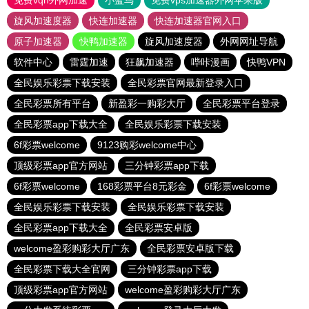
免费vqn外网加速
小蓝鸟
免费vps加速器外网苹果版
旋风加速度器
快连加速器
快连加速器官网入口
原子加速器
快鸭加速器
旋风加速度器
外网网址导航
软件中心
雷霆加速
狂飙加速器
哔咔漫画
快鸭VPN
全民娱乐彩票下载安装
全民彩票官网最新登录入口
全民彩票所有平台
新盈彩一购彩大厅
全民彩票平台登录
全民彩票app下载大全
全民娱乐彩票下载安装
6f彩票welcome
9123购彩welcome中心
顶级彩票app官方网站
三分钟彩票app下载
6f彩票welcome
168彩票平台8元彩金
6f彩票welcome
全民娱乐彩票下载安装
全民娱乐彩票下载安装
全民彩票app下载大全
全民彩票安卓版
welcome盈彩购彩大厅广东
全民彩票安卓版下载
全民彩票下载大全官网
三分钟彩票app下载
顶级彩票app官方网站
welcome盈彩购彩大厅广东