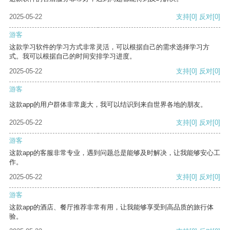
2025-05-22
支持
[0]
反对
[0]
游客
这款学习软件的学习方式非常灵活，可以根据自己的需求选择学习方
式。我可以根据自己的时间安排学习进度。
2025-05-22
支持
[0]
反对
[0]
游客
这款app的用户群体非常庞大，我可以结识到来自世界各地的朋友。
2025-05-22
支持
[0]
反对
[0]
游客
这款app的客服非常专业，遇到问题总是能够及时解决，让我能够安心工
作。
2025-05-22
支持
[0]
反对
[0]
游客
这款app的酒店、餐厅推荐非常有用，让我能够享受到高品质的旅行体
验。