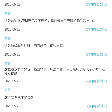
2025-05-22
支持
[0]
反对
[0]
游客
这款加速器VPM应用程序已经为我们带来了无限的隐私和自由。
2025-05-22
支持
[0]
反对
[0]
游客
这款游戏非常好玩，画面精美，玩法丰富。
2025-05-22
支持
[0]
反对
[0]
游客
这款游戏非常好玩，画面精美，玩法丰富。我已经玩了好几个小时，还
没有玩腻。
2025-05-22
支持
[0]
反对
[0]
游客
这个软件我非常喜欢
2025-05-22
支持
[0]
反对
[0]