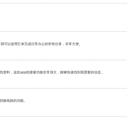
。我可以使用它来完成日常办公的所有任务，非常方便。
找资料，这款app的搜索功能非常强大，能够快速找到我需要的信息。
动切换线路的功能。