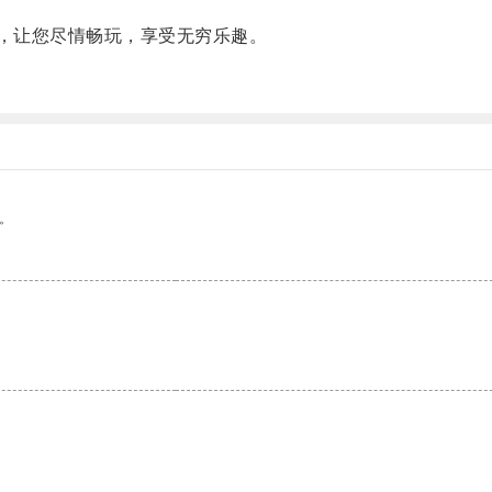
，让您尽情畅玩，享受无穷乐趣。
。