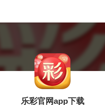
乐彩官网app下载