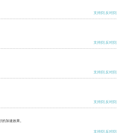
支持
[0]
反对
[0]
支持
[0]
反对
[0]
支持
[0]
反对
[0]
支持
[0]
反对
[0]
好的加速效果。
支持
[0]
反对
[0]