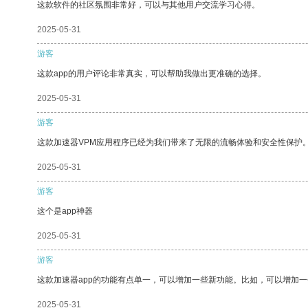
这款软件的社区氛围非常好，可以与其他用户交流学习心得。
2025-05-31
游客
这款app的用户评论非常真实，可以帮助我做出更准确的选择。
2025-05-31
游客
这款加速器VPM应用程序已经为我们带来了无限的流畅体验和安全性保护
2025-05-31
游客
这个是app神器
2025-05-31
游客
这款加速器app的功能有点单一，可以增加一些新功能。比如，可以增加
2025-05-31