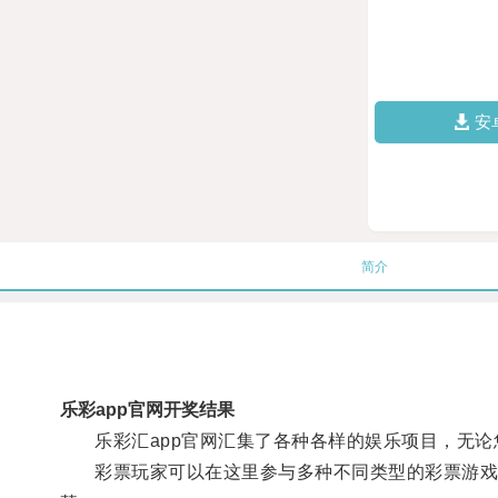
安
简介
乐彩app官网开奖结果
乐彩汇app官网汇集了各种各样的娱乐项目，无论
彩票玩家可以在这里参与多种不同类型的彩票游戏，