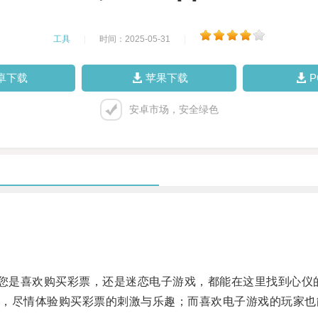
工具
|
时间：2025-05-31
|
卓下载
苹果下载
安卓市场，安全绿色
您是喜欢购买彩票，还是迷恋电子游戏，都能在这里找到心仪
尽情体验购买彩票的刺激与乐趣；而喜欢电子游戏的玩家也