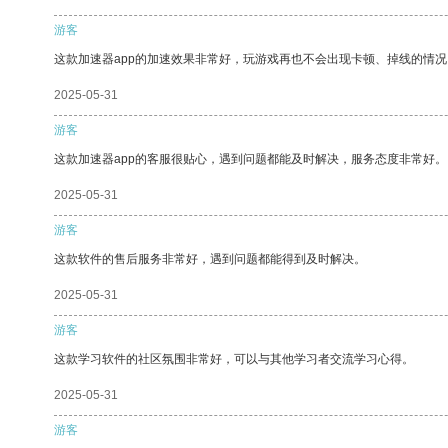
游客
这款加速器app的加速效果非常好，玩游戏再也不会出现卡顿、掉线的情况
2025-05-31
游客
这款加速器app的客服很贴心，遇到问题都能及时解决，服务态度非常好。
2025-05-31
游客
这款软件的售后服务非常好，遇到问题都能得到及时解决。
2025-05-31
游客
这款学习软件的社区氛围非常好，可以与其他学习者交流学习心得。
2025-05-31
游客