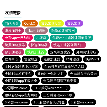
友情链接
网站地图
QuickQ
旋风加速度器
旋风加速
坚果加速器
tiktok加速器
狗急加速器官网
免费vqn外网加速
小蓝鸟
免费vps加速器外网苹果版
旋风加速度器
快连加速器
快连加速器官网入口
原子加速器
快鸭加速器
旋风加速度器
外网网址导航
软件中心
雷霆加速
狂飙加速器
哔咔漫画
快鸭VPN
全民娱乐彩票下载安装
全民彩票官网最新登录入口
全民彩票所有平台
新盈彩一购彩大厅
全民彩票平台登录
全民彩票app下载大全
全民娱乐彩票下载安装
6f彩票welcome
9123购彩welcome中心
顶级彩票app官方网站
三分钟彩票app下载
6f彩票welcome
168彩票平台8元彩金
6f彩票welcome