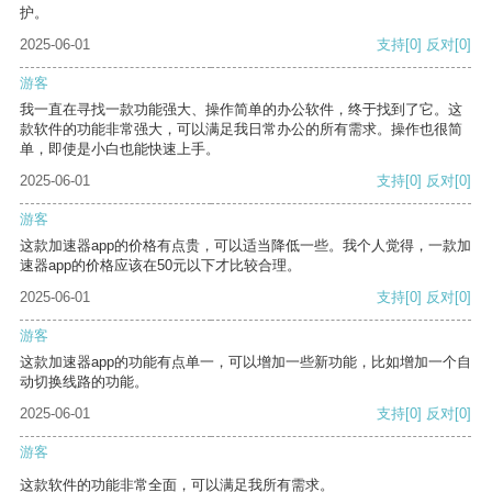
护。
2025-06-01
支持
[0]
反对
[0]
游客
我一直在寻找一款功能强大、操作简单的办公软件，终于找到了它。这
款软件的功能非常强大，可以满足我日常办公的所有需求。操作也很简
单，即使是小白也能快速上手。
2025-06-01
支持
[0]
反对
[0]
游客
这款加速器app的价格有点贵，可以适当降低一些。我个人觉得，一款加
速器app的价格应该在50元以下才比较合理。
2025-06-01
支持
[0]
反对
[0]
游客
这款加速器app的功能有点单一，可以增加一些新功能，比如增加一个自
动切换线路的功能。
2025-06-01
支持
[0]
反对
[0]
游客
这款软件的功能非常全面，可以满足我所有需求。