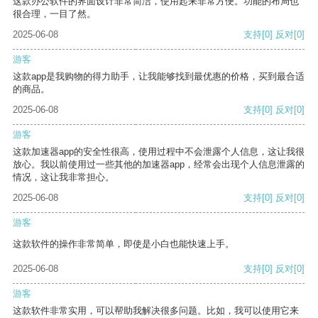
这款办公软件的界面设计非常简洁，使用起来非常方便。功能的布局也
很合理，一目了然。
2025-06-08
支持
[0]
反对
[0]
游客
这款app是我购物的得力助手，让我能够找到最优惠的价格，买到最合适
的商品。
2025-06-08
支持
[0]
反对
[0]
游客
这款加速器app的安全性很高，使用过程中不会泄露个人信息，这让我很
放心。我以前使用过一些其他的加速器app，经常会出现个人信息泄露的
情况，这让我非常担心。
2025-06-08
支持
[0]
反对
[0]
游客
这款软件的操作非常简单，即使是小白也能快速上手。
2025-06-08
支持
[0]
反对
[0]
游客
这款软件非常实用，可以帮助我解决很多问题。比如，我可以使用它来