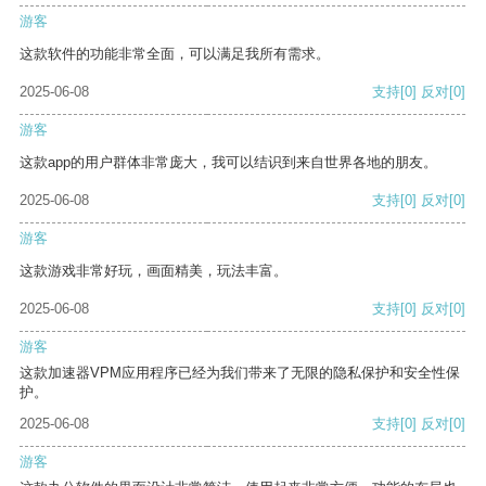
游客
这款软件的功能非常全面，可以满足我所有需求。
2025-06-08
支持
[0]
反对
[0]
游客
这款app的用户群体非常庞大，我可以结识到来自世界各地的朋友。
2025-06-08
支持
[0]
反对
[0]
游客
这款游戏非常好玩，画面精美，玩法丰富。
2025-06-08
支持
[0]
反对
[0]
游客
这款加速器VPM应用程序已经为我们带来了无限的隐私保护和安全性保
护。
2025-06-08
支持
[0]
反对
[0]
游客