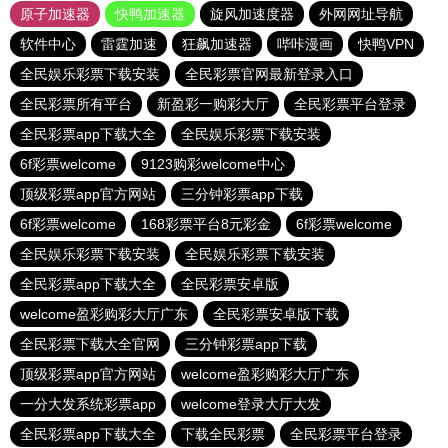
原子加速器
快鸭加速器
旋风加速度器
外网网址导航
软件中心
雷霆加速
狂飙加速器
哔咔漫画
快鸭VPN
全民娱乐彩票下载安装
全民彩票官网最新登录入口
全民彩票所有平台
新盈彩一购彩大厅
全民彩票平台登录
全民彩票app下载大全
全民娱乐彩票下载安装
6f彩票welcome
9123购彩welcome中心
顶级彩票app官方网站
三分钟彩票app下载
6f彩票welcome
168彩票平台8元彩金
6f彩票welcome
全民娱乐彩票下载安装
全民娱乐彩票下载安装
全民彩票app下载大全
全民彩票安卓版
welcome盈彩购彩大厅广东
全民彩票安卓版下载
全民彩票下载大全官网
三分钟彩票app下载
顶级彩票app官方网站
welcome盈彩购彩大厅广东
一分大发系统彩票app
welcome登录大厅大发
全民彩票app下载大全
下载全民彩票
全民彩票平台登录