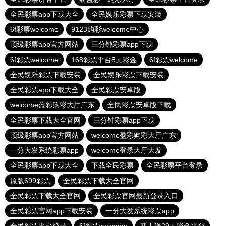
全民彩票app下载大全
全民娱乐彩票下载安装
6f彩票welcome
9123购彩welcome中心
顶级彩票app官方网站
三分钟彩票app下载
6f彩票welcome
168彩票平台8元彩金
6f彩票welcome
全民娱乐彩票下载安装
全民娱乐彩票下载安装
全民彩票app下载大全
全民彩票安卓版
welcome盈彩购彩大厅广东
全民彩票安卓版下载
全民彩票下载大全官网
三分钟彩票app下载
顶级彩票app官方网站
welcome盈彩购彩大厅广东
一分大发系统彩票app
welcome登录大厅大发
全民彩票app下载大全
下载全民彩票
全民彩票平台登录
原版699彩票
全民彩票下载大全官网
全民彩票下载大全官网
全民彩票官网最新登录入口
全民彩票官网app下载安装
一分大发系统彩票app