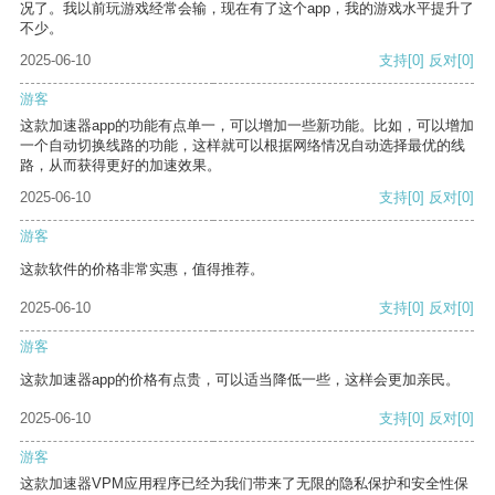
况了。我以前玩游戏经常会输，现在有了这个app，我的游戏水平提升了
不少。
2025-06-10
支持
[0]
反对
[0]
游客
这款加速器app的功能有点单一，可以增加一些新功能。比如，可以增加
一个自动切换线路的功能，这样就可以根据网络情况自动选择最优的线
路，从而获得更好的加速效果。
2025-06-10
支持
[0]
反对
[0]
游客
这款软件的价格非常实惠，值得推荐。
2025-06-10
支持
[0]
反对
[0]
游客
这款加速器app的价格有点贵，可以适当降低一些，这样会更加亲民。
2025-06-10
支持
[0]
反对
[0]
游客
这款加速器VPM应用程序已经为我们带来了无限的隐私保护和安全性保