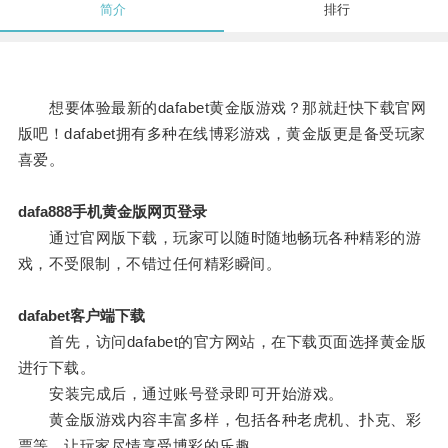
简介
排行
想要体验最新的dafabet黄金版游戏？那就赶快下载官网
版吧！dafabet拥有多种在线博彩游戏，黄金版更是备受玩家
喜爱。
dafa888手机黄金版网页登录
通过官网版下载，玩家可以随时随地畅玩各种精彩的游
戏，不受限制，不错过任何精彩瞬间。
dafabet客户端下载
首先，访问dafabet的官方网站，在下载页面选择黄金版
进行下载。
安装完成后，通过账号登录即可开始游戏。
黄金版游戏内容丰富多样，包括各种老虎机、扑克、彩
票等，让玩家尽情享受博彩的乐趣。