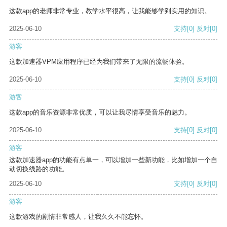
这款app的老师非常专业，教学水平很高，让我能够学到实用的知识。
2025-06-10
支持
[0]
反对
[0]
游客
这款加速器VPM应用程序已经为我们带来了无限的流畅体验。
2025-06-10
支持
[0]
反对
[0]
游客
这款app的音乐资源非常优质，可以让我尽情享受音乐的魅力。
2025-06-10
支持
[0]
反对
[0]
游客
这款加速器app的功能有点单一，可以增加一些新功能，比如增加一个自
动切换线路的功能。
2025-06-10
支持
[0]
反对
[0]
游客
这款游戏的剧情非常感人，让我久久不能忘怀。