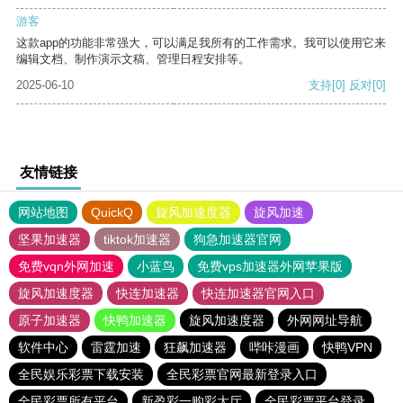
游客
这款app的功能非常强大，可以满足我所有的工作需求。我可以使用它来
编辑文档、制作演示文稿、管理日程安排等。
2025-06-10
支持
[0]
反对
[0]
友情链接
网站地图
QuickQ
旋风加速度器
旋风加速
坚果加速器
tiktok加速器
狗急加速器官网
免费vqn外网加速
小蓝鸟
免费vps加速器外网苹果版
旋风加速度器
快连加速器
快连加速器官网入口
原子加速器
快鸭加速器
旋风加速度器
外网网址导航
软件中心
雷霆加速
狂飙加速器
哔咔漫画
快鸭VPN
全民娱乐彩票下载安装
全民彩票官网最新登录入口
全民彩票所有平台
新盈彩一购彩大厅
全民彩票平台登录