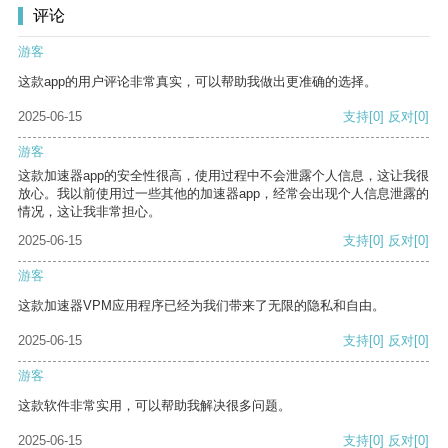
评论
游客
这款app的用户评论非常真实，可以帮助我做出更准确的选择。
2025-06-15
支持
[0]
反对
[0]
游客
这款加速器app的安全性很高，使用过程中不会泄露个人信息，这让我很
放心。我以前使用过一些其他的加速器app，经常会出现个人信息泄露的
情况，这让我非常担心。
2025-06-15
支持
[0]
反对
[0]
游客
这款加速器VPM应用程序已经为我们带来了无限的隐私和自由。
2025-06-15
支持
[0]
反对
[0]
游客
这款软件非常实用，可以帮助我解决很多问题。
2025-06-15
支持
[0]
反对
[0]