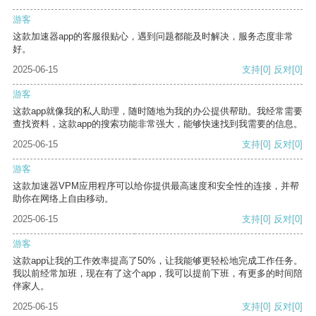
游客
这款加速器app的客服很贴心，遇到问题都能及时解决，服务态度非常
好。
2025-06-15
支持
[0]
反对
[0]
游客
这款app就像我的私人助理，随时随地为我的办公提供帮助。我经常需要
查找资料，这款app的搜索功能非常强大，能够快速找到我需要的信息。
2025-06-15
支持
[0]
反对
[0]
游客
这款加速器VPM应用程序可以给你提供最高速度和安全性的连接，并帮
助你在网络上自由移动。
2025-06-15
支持
[0]
反对
[0]
游客
这款app让我的工作效率提高了50%，让我能够更轻松地完成工作任务。
我以前经常加班，现在有了这个app，我可以提前下班，有更多的时间陪
伴家人。
2025-06-15
支持
[0]
反对
[0]