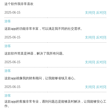
这个软件我非常喜欢
2025-06-15
支持
[0]
反对
[0]
游客
这款app的功能非常丰富，可以满足我不同的社交需求。
2025-06-15
支持
[0]
反对
[0]
游客
这款软件简直是神器，解决了我所有问题。
2025-06-15
支持
[0]
反对
[0]
游客
这款app就像我的财务顾问，让我能够省钱又省心。
2025-06-15
支持
[0]
反对
[0]
游客
这款app的客服非常专业，遇到问题总是能够及时解决，让我能够安心工
作。