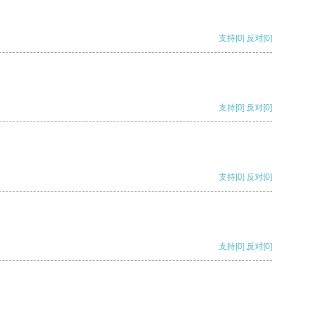
支持
[0]
反对
[0]
支持
[0]
反对
[0]
支持
[0]
反对
[0]
支持
[0]
反对
[0]