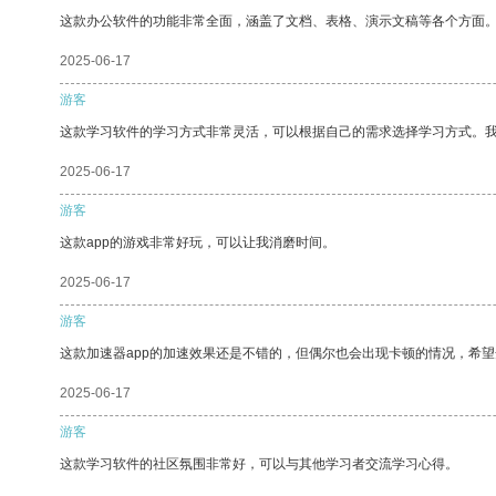
这款办公软件的功能非常全面，涵盖了文档、表格、演示文稿等各个方面
2025-06-17
游客
这款学习软件的学习方式非常灵活，可以根据自己的需求选择学习方式。
2025-06-17
游客
这款app的游戏非常好玩，可以让我消磨时间。
2025-06-17
游客
这款加速器app的加速效果还是不错的，但偶尔也会出现卡顿的情况，希
2025-06-17
游客
这款学习软件的社区氛围非常好，可以与其他学习者交流学习心得。