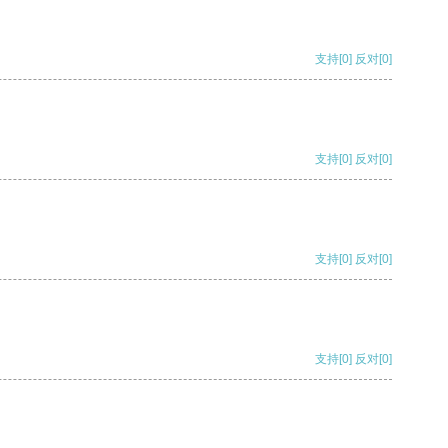
支持
[0]
反对
[0]
支持
[0]
反对
[0]
支持
[0]
反对
[0]
支持
[0]
反对
[0]