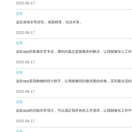
2025-06-17
游客
这款游戏非常好玩，画面精美，玩法丰富。
2025-06-17
游客
这款app的客服非常专业，遇到问题总是能够及时解决，让我能够安心工作
2025-06-17
游客
这款app是我购物的得力助手，让我能够找到最优惠的价格，买到最合适
2025-06-17
游客
这款app的功能非常强大，可以满足我所有的工作需求，让我能够在工作
2025-06-17
游客