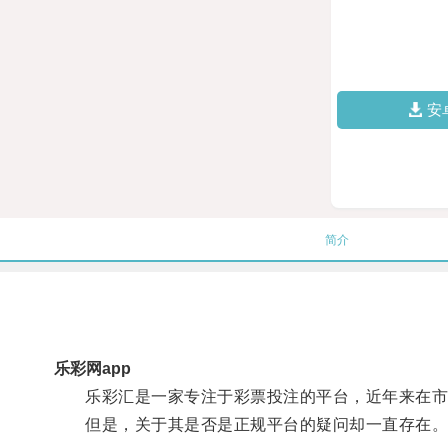
安
简介
乐彩网app
乐彩汇是一家专注于彩票投注的平台，近年来在市
但是，关于其是否是正规平台的疑问却一直存在