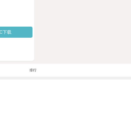
PC下载
排行