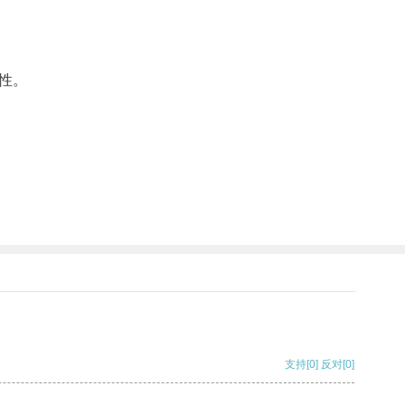
性。
支持
[0]
反对
[0]