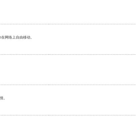
你在网络上自由移动。
情。