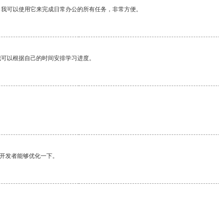
。我可以使用它来完成日常办公的所有任务，非常方便。
我可以根据自己的时间安排学习进度。
望开发者能够优化一下。