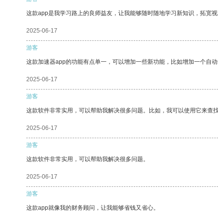
这款app是我学习路上的良师益友，让我能够随时随地学习新知识，拓宽视
2025-06-17
游客
这款加速器app的功能有点单一，可以增加一些新功能，比如增加一个自
2025-06-17
游客
这款软件非常实用，可以帮助我解决很多问题。比如，我可以使用它来查
2025-06-17
游客
这款软件非常实用，可以帮助我解决很多问题。
2025-06-17
游客
这款app就像我的财务顾问，让我能够省钱又省心。