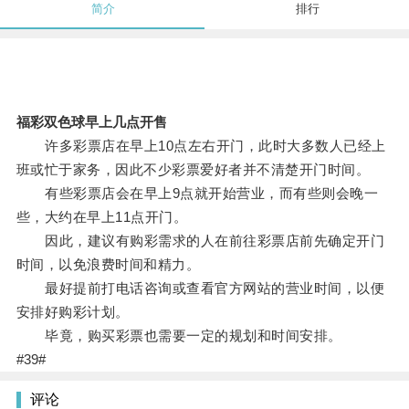
简介
排行
福彩双色球早上几点开售
许多彩票店在早上10点左右开门，此时大多数人已经上
班或忙于家务，因此不少彩票爱好者并不清楚开门时间。
有些彩票店会在早上9点就开始营业，而有些则会晚一
些，大约在早上11点开门。
因此，建议有购彩需求的人在前往彩票店前先确定开门
时间，以免浪费时间和精力。
最好提前打电话咨询或查看官方网站的营业时间，以便
安排好购彩计划。
毕竟，购买彩票也需要一定的规划和时间安排。
#39#
评论