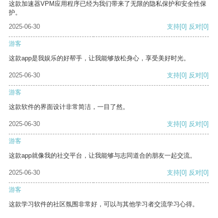
这款加速器VPM应用程序已经为我们带来了无限的隐私保护和安全性保
护。
2025-06-30
支持
[0]
反对
[0]
游客
这款app是我娱乐的好帮手，让我能够放松身心，享受美好时光。
2025-06-30
支持
[0]
反对
[0]
游客
这款软件的界面设计非常简洁，一目了然。
2025-06-30
支持
[0]
反对
[0]
游客
这款app就像我的社交平台，让我能够与志同道合的朋友一起交流。
2025-06-30
支持
[0]
反对
[0]
游客
这款学习软件的社区氛围非常好，可以与其他学习者交流学习心得。