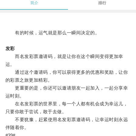
简介
排行
有的时候，运气就是那么一瞬间决定的。
发彩
而名发彩票邀请码，就是让你在这个瞬间变得更加幸
运。
通过这个邀请码，你可以获得更多的优惠和奖励，让你
的彩票之旅更加精彩。
更重要的是，你还可以邀请朋友一起加入，一起分享幸
运时刻。
在名发彩票的世界里，每一个人都有机会成为幸运儿，
只要你敢于尝试，敢于去做。
不要犹豫，赶紧使用名发彩票邀请码，让幸运时刻永远
伴随着你。
#39#