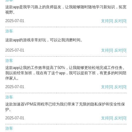
这款app是我学习路上的良师益友，让我能够随时随地学习新知识，拓宽
视野。
2025-07-01
支持
[0]
反对
[0]
游客
这款app的游戏非常好玩，可以让我消磨时间。
2025-07-01
支持
[0]
反对
[0]
游客
这款app让我的工作效率提高了50%，让我能够更轻松地完成工作任务。
我以前经常加班，现在有了这个app，我可以提前下班，有更多的时间陪
伴家人。
2025-07-01
支持
[0]
反对
[0]
游客
这款加速器VPM应用程序已经为我们带来了无限的隐私保护和安全性保
护。
2025-07-01
支持
[0]
反对
[0]
游客