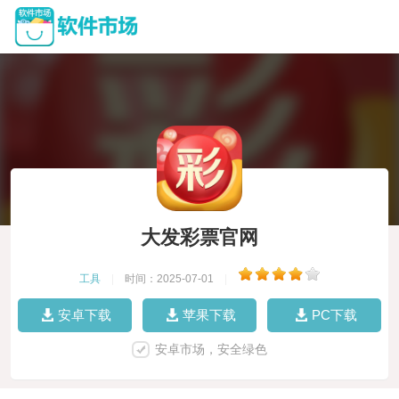
大发彩票官网
工具
|
时间：2025-07-01
|
安卓下载
苹果下载
PC下载
安卓市场，安全绿色