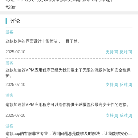
#39#
评论
游客
这款软件的界面设计非常简洁，一目了然。
2025-07-10
支持
[0]
反对
[0]
游客
这款加速器VPM应用程序已经为我们带来了无限的流畅体验和安全性保
护。
2025-07-10
支持
[0]
反对
[0]
游客
这款加速器VPM应用程序可以给你提供全球覆盖和最高安全性的连接。
2025-07-10
支持
[0]
反对
[0]
游客
这款app的客服非常专业，遇到问题总是能够及时解决，让我能够安心工