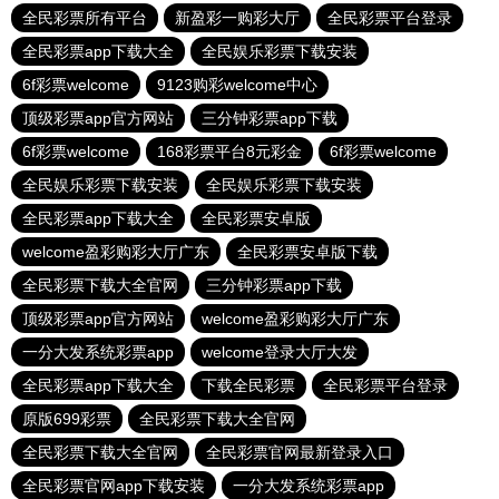
全民彩票所有平台
新盈彩一购彩大厅
全民彩票平台登录
全民彩票app下载大全
全民娱乐彩票下载安装
6f彩票welcome
9123购彩welcome中心
顶级彩票app官方网站
三分钟彩票app下载
6f彩票welcome
168彩票平台8元彩金
6f彩票welcome
全民娱乐彩票下载安装
全民娱乐彩票下载安装
全民彩票app下载大全
全民彩票安卓版
welcome盈彩购彩大厅广东
全民彩票安卓版下载
全民彩票下载大全官网
三分钟彩票app下载
顶级彩票app官方网站
welcome盈彩购彩大厅广东
一分大发系统彩票app
welcome登录大厅大发
全民彩票app下载大全
下载全民彩票
全民彩票平台登录
原版699彩票
全民彩票下载大全官网
全民彩票下载大全官网
全民彩票官网最新登录入口
全民彩票官网app下载安装
一分大发系统彩票app