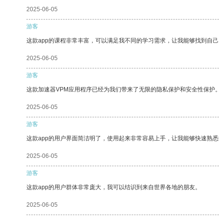
2025-06-05
游客
这款app的课程非常丰富，可以满足我不同的学习需求，让我能够找到自
2025-06-05
游客
这款加速器VPM应用程序已经为我们带来了无限的隐私保护和安全性保护
2025-06-05
游客
这款app的用户界面简洁明了，使用起来非常容易上手，让我能够快速熟
2025-06-05
游客
这款app的用户群体非常庞大，我可以结识到来自世界各地的朋友。
2025-06-05