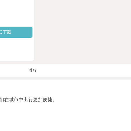
PC下载
排行
们在城市中出行更加便捷。