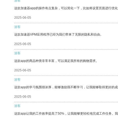
游客
这款加速器app的操作有点复杂，可以简化一下，比如将设置页面进行优化
2025-06-05
游客
这款加速器VPM应用程序已经为我们带来了无限的隐私和自由。
2025-06-05
游客
这款app的商品种类非常丰富，可以满足我所有的购物需求。
2025-06-05
游客
这款app的学习氛围很浓厚，能够激励我不断学习，让我能够取得更好的成
2025-06-05
游客
这款app让我的工作效率提高了50%，让我能够更轻松地完成工作任务。