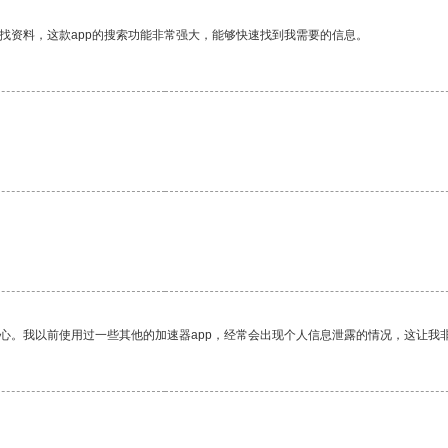
找资料，这款app的搜索功能非常强大，能够快速找到我需要的信息。
。
放心。我以前使用过一些其他的加速器app，经常会出现个人信息泄露的情况，这让我