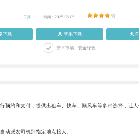
工具
|
时间：2025-06-05
|
卓下载
苹果下载
安卓市场，安全绿色
预约和支付，提供出租车、快车、顺风车等多种选择，让人
自动派发司机到指定地点接人。