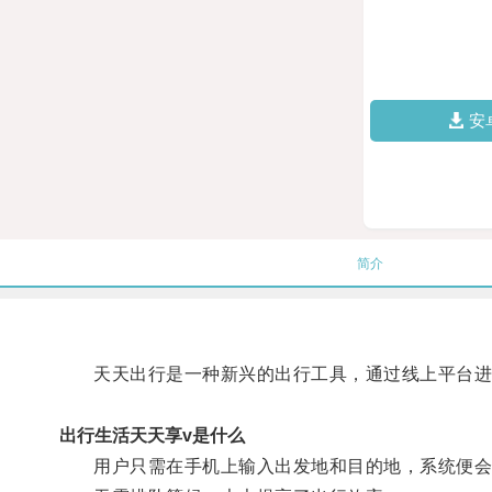
安
简介
天天出行是一种新兴的出行工具，通过线上平台进行
出行生活天天享v是什么
用户只需在手机上输入出发地和目的地，系统便会