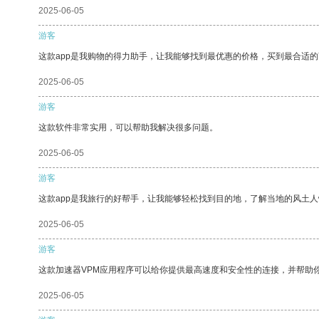
2025-06-05
游客
这款app是我购物的得力助手，让我能够找到最优惠的价格，买到最合适
2025-06-05
游客
这款软件非常实用，可以帮助我解决很多问题。
2025-06-05
游客
这款app是我旅行的好帮手，让我能够轻松找到目的地，了解当地的风土人
2025-06-05
游客
这款加速器VPM应用程序可以给你提供最高速度和安全性的连接，并帮助
2025-06-05