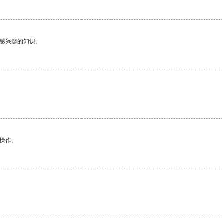
己感兴趣的知识。
。
悉操作。