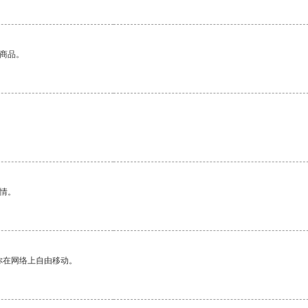
的商品。
情。
你在网络上自由移动。