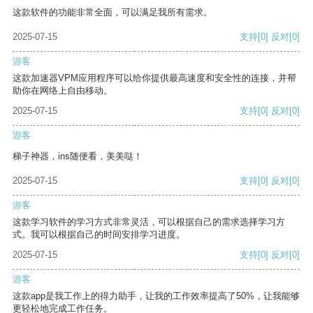
这款软件的功能非常全面，可以满足我所有需求。
2025-07-15
支持
[0]
反对
[0]
游客
这款加速器VPM应用程序可以给你提供最高速度和安全性的连接，并帮
助你在网络上自由移动。
2025-07-15
支持
[0]
反对
[0]
游客
梯子神器，ins随便看，美美哒！
2025-07-15
支持
[0]
反对
[0]
游客
这款学习软件的学习方式非常灵活，可以根据自己的需求选择学习方
式。我可以根据自己的时间安排学习进度。
2025-07-15
支持
[0]
反对
[0]
游客
这款app是我工作上的得力助手，让我的工作效率提高了50%，让我能够
更轻松地完成工作任务。