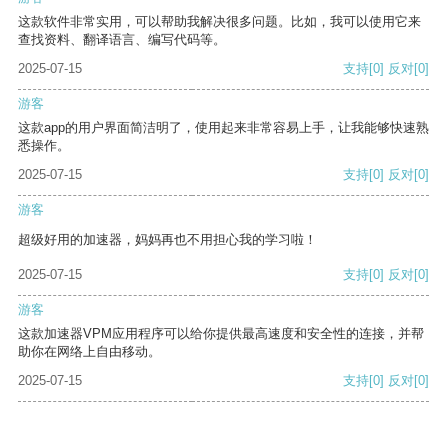
这款软件非常实用，可以帮助我解决很多问题。比如，我可以使用它来
查找资料、翻译语言、编写代码等。
2025-07-15
支持
[0]
反对
[0]
游客
这款app的用户界面简洁明了，使用起来非常容易上手，让我能够快速熟
悉操作。
2025-07-15
支持
[0]
反对
[0]
游客
超级好用的加速器，妈妈再也不用担心我的学习啦！
2025-07-15
支持
[0]
反对
[0]
游客
这款加速器VPM应用程序可以给你提供最高速度和安全性的连接，并帮
助你在网络上自由移动。
2025-07-15
支持
[0]
反对
[0]