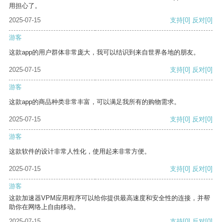
用担心了。
2025-07-15
支持
[0]
反对
[0]
游客
这款app的用户群体非常庞大，我可以结识到来自世界各地的朋友。
2025-07-15
支持
[0]
反对
[0]
游客
这款app的商品种类非常丰富，可以满足我所有的购物需求。
2025-07-15
支持
[0]
反对
[0]
游客
这款软件的设计非常人性化，使用起来非常方便。
2025-07-15
支持
[0]
反对
[0]
游客
这款加速器VPM应用程序可以给你提供最高速度和安全性的连接，并帮
助你在网络上自由移动。
2025-07-15
支持
[0]
反对
[0]