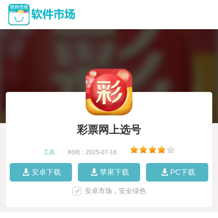
彩票网上选号
工具
|
时间：2025-07-16
|
安卓下载
苹果下载
PC下载
安卓市场，安全绿色