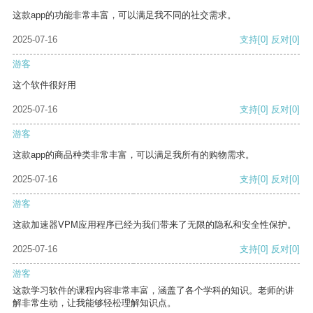
这款app的功能非常丰富，可以满足我不同的社交需求。
2025-07-16
支持
[0]
反对
[0]
游客
这个软件很好用
2025-07-16
支持
[0]
反对
[0]
游客
这款app的商品种类非常丰富，可以满足我所有的购物需求。
2025-07-16
支持
[0]
反对
[0]
游客
这款加速器VPM应用程序已经为我们带来了无限的隐私和安全性保护。
2025-07-16
支持
[0]
反对
[0]
游客
这款学习软件的课程内容非常丰富，涵盖了各个学科的知识。老师的讲
解非常生动，让我能够轻松理解知识点。