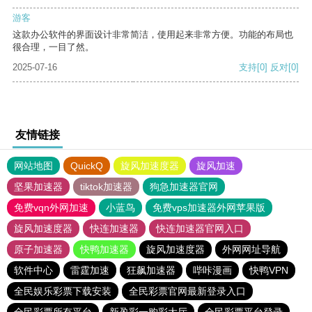
游客
这款办公软件的界面设计非常简洁，使用起来非常方便。功能的布局也
很合理，一目了然。
2025-07-16
支持
[0]
反对
[0]
友情链接
网站地图
QuickQ
旋风加速度器
旋风加速
坚果加速器
tiktok加速器
狗急加速器官网
免费vqn外网加速
小蓝鸟
免费vps加速器外网苹果版
旋风加速度器
快连加速器
快连加速器官网入口
原子加速器
快鸭加速器
旋风加速度器
外网网址导航
软件中心
雷霆加速
狂飙加速器
哔咔漫画
快鸭VPN
全民娱乐彩票下载安装
全民彩票官网最新登录入口