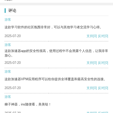
评论
游客
这款学习软件的社区氛围非常好，可以与其他学习者交流学习心得。
2025-07-20
支持
[0]
反对
[0]
游客
这款加速器app的安全性很高，使用过程中不会泄露个人信息，让我非常
放心。
2025-07-20
支持
[0]
反对
[0]
游客
这款加速器VPM应用程序可以给你提供全球覆盖和最高安全性的连接。
2025-07-20
支持
[0]
反对
[0]
游客
梯子神器，ins随便看，美美哒！