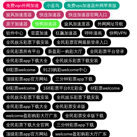
免费vqn外网加速
小蓝鸟
免费vps加速器外网苹果版
旋风加速度器
快连加速器
快连加速器官网入口
原子加速器
快鸭加速器
旋风加速度器
外网网址导航
软件中心
雷霆加速
狂飙加速器
哔咔漫画
快鸭VPN
全民娱乐彩票下载安装
全民彩票官网最新登录入口
全民彩票所有平台
新盈彩一购彩大厅
全民彩票平台登录
全民彩票app下载大全
全民娱乐彩票下载安装
6f彩票welcome
9123购彩welcome中心
顶级彩票app官方网站
三分钟彩票app下载
6f彩票welcome
168彩票平台8元彩金
6f彩票welcome
全民娱乐彩票下载安装
全民娱乐彩票下载安装
全民彩票app下载大全
全民彩票安卓版
welcome盈彩购彩大厅广东
全民彩票安卓版下载
全民彩票下载大全官网
三分钟彩票app下载
顶级彩票app官方网站
welcome盈彩购彩大厅广东