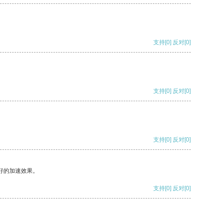
支持
[0]
反对
[0]
支持
[0]
反对
[0]
支持
[0]
反对
[0]
好的加速效果。
支持
[0]
反对
[0]