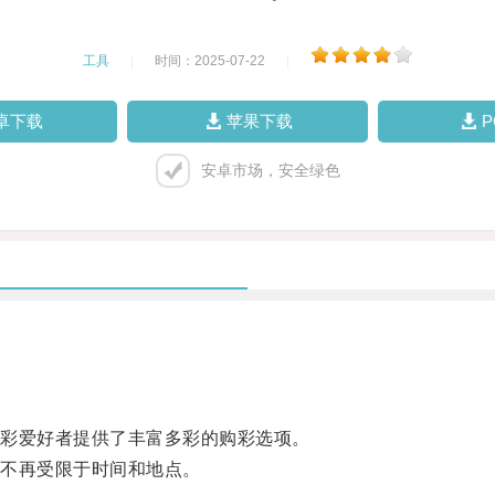
工具
|
时间：2025-07-22
|
卓下载
苹果下载
安卓市场，安全绿色
彩爱好者提供了丰富多彩的购彩选项。
不再受限于时间和地点。