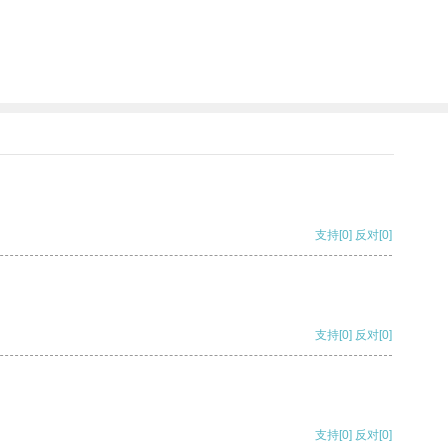
支持
[0]
反对
[0]
支持
[0]
反对
[0]
支持
[0]
反对
[0]