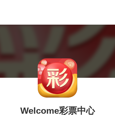
Welcome彩票中心