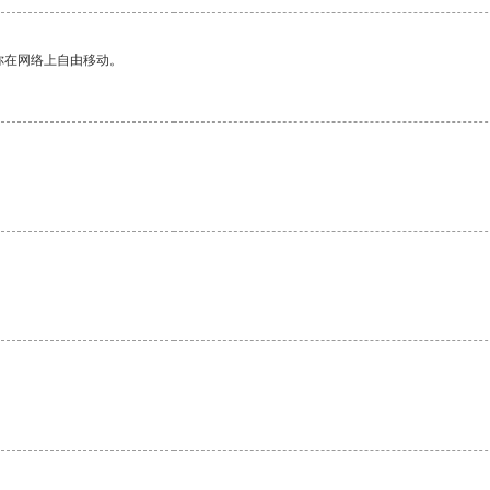
你在网络上自由移动。