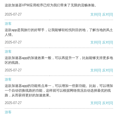
这款加速器VPM应用程序已经为我们带来了无限的流畅体验。
2025-07-27
支持
[0]
反对
[0]
游客
这款app是我旅行的好帮手，让我能够轻松找到目的地，了解当地的风土
人情。
2025-07-27
支持
[0]
反对
[0]
游客
这款加速器app的加速效果一般，可以再提升一下，比如能够支持更多地
区的线路。
2025-07-27
支持
[0]
反对
[0]
游客
这款加速器app的功能有点单一，可以增加一些新功能。比如，可以增加
一个自动切换线路的功能，这样就可以根据网络情况自动选择最优的线
路，从而获得更好的加速效果。
2025-07-27
支持
[0]
反对
[0]
游客