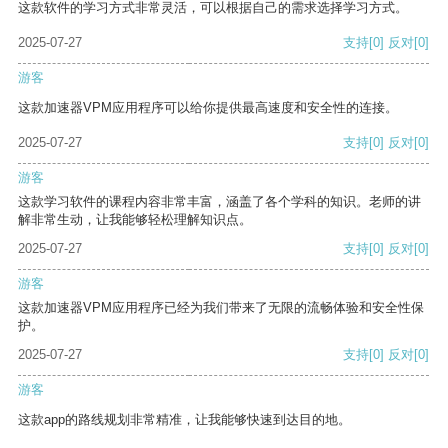
这款软件的学习方式非常灵活，可以根据自己的需求选择学习方式。
2025-07-27
支持
[0]
反对
[0]
游客
这款加速器VPM应用程序可以给你提供最高速度和安全性的连接。
2025-07-27
支持
[0]
反对
[0]
游客
这款学习软件的课程内容非常丰富，涵盖了各个学科的知识。老师的讲
解非常生动，让我能够轻松理解知识点。
2025-07-27
支持
[0]
反对
[0]
游客
这款加速器VPM应用程序已经为我们带来了无限的流畅体验和安全性保
护。
2025-07-27
支持
[0]
反对
[0]
游客
这款app的路线规划非常精准，让我能够快速到达目的地。