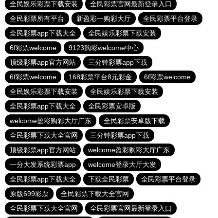
全民娱乐彩票下载安装
全民彩票官网最新登录入口
全民彩票所有平台
新盈彩一购彩大厅
全民彩票平台登录
全民彩票app下载大全
全民娱乐彩票下载安装
6f彩票welcome
9123购彩welcome中心
顶级彩票app官方网站
三分钟彩票app下载
6f彩票welcome
168彩票平台8元彩金
6f彩票welcome
全民娱乐彩票下载安装
全民娱乐彩票下载安装
全民彩票app下载大全
全民彩票安卓版
welcome盈彩购彩大厅广东
全民彩票安卓版下载
全民彩票下载大全官网
三分钟彩票app下载
顶级彩票app官方网站
welcome盈彩购彩大厅广东
一分大发系统彩票app
welcome登录大厅大发
全民彩票app下载大全
下载全民彩票
全民彩票平台登录
原版699彩票
全民彩票下载大全官网
全民彩票下载大全官网
全民彩票官网最新登录入口