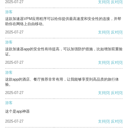
2025-07-27
支持
[0]
反对
[0]
游客
这款加速器VPM应用程序可以给你提供最高速度和安全性的连接，并帮
助你在网络上自由移动。
2025-07-27
支持
[0]
反对
[0]
游客
这款加速器app的安全性有待提高，可以加强防护措施，比如增加双重验
证。
2025-07-27
支持
[0]
反对
[0]
游客
这款app的酒店、餐厅推荐非常有用，让我能够享受到高品质的旅行体
验。
2025-07-27
支持
[0]
反对
[0]
游客
这个是app神器
2025-07-27
支持
[0]
反对
[0]