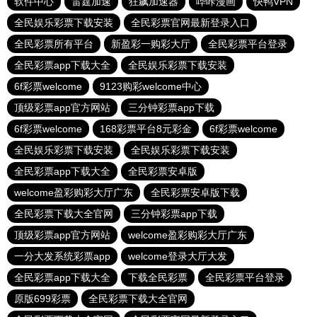
软件中心
雷霆加速
狂飙加速器
哔咔漫画
快鸭VPN
全民娱乐彩票下载安装
全民彩票官网最新登录入口
全民彩票所有平台
新盈彩一购彩大厅
全民彩票平台登录
全民彩票app下载大全
全民娱乐彩票下载安装
6f彩票welcome
9123购彩welcome中心
顶级彩票app官方网站
三分钟彩票app下载
6f彩票welcome
168彩票平台8元彩金
6f彩票welcome
全民娱乐彩票下载安装
全民娱乐彩票下载安装
全民彩票app下载大全
全民彩票安卓版
welcome盈彩购彩大厅广东
全民彩票安卓版下载
全民彩票下载大全官网
三分钟彩票app下载
顶级彩票app官方网站
welcome盈彩购彩大厅广东
一分大发系统彩票app
welcome登录大厅大发
全民彩票app下载大全
下载全民彩票
全民彩票平台登录
原版699彩票
全民彩票下载大全官网