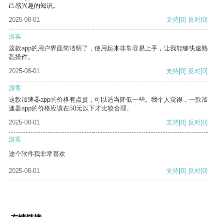
己感兴趣的知识。
2025-08-01
支持
[0]
反对
[0]
游客
这款app的用户界面简洁明了，使用起来非常容易上手，让我能够快速熟
悉操作。
2025-08-01
支持
[0]
反对
[0]
游客
这款加速器app的价格有点贵，可以适当降低一些。我个人觉得，一款加
速器app的价格应该在50元以下才比较合理。
2025-08-01
支持
[0]
反对
[0]
游客
这个软件我非常喜欢
2025-08-01
支持
[0]
反对
[0]