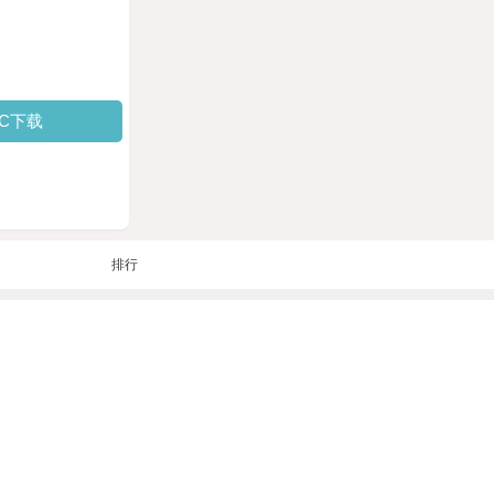
PC下载
排行