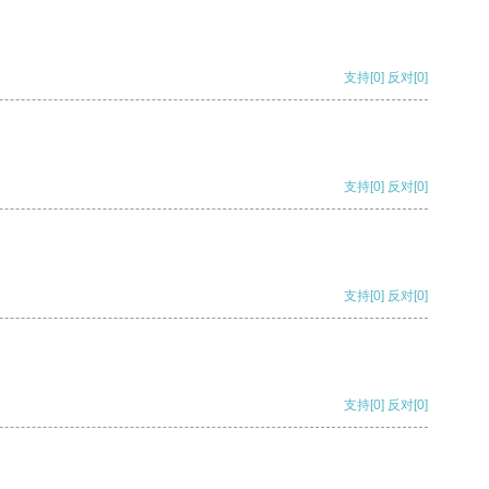
支持
[0]
反对
[0]
支持
[0]
反对
[0]
支持
[0]
反对
[0]
支持
[0]
反对
[0]