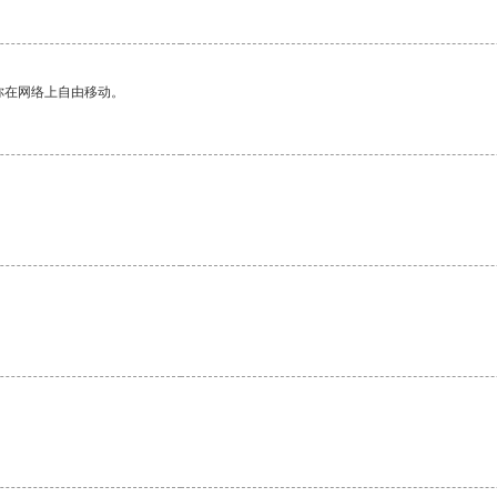
你在网络上自由移动。
。