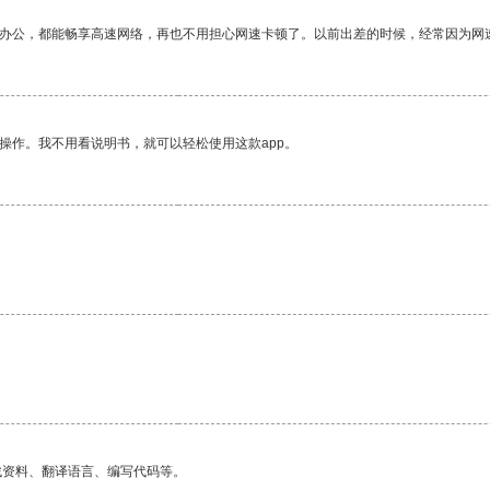
作办公，都能畅享高速网络，再也不用担心网速卡顿了。以前出差的时候，经常因为网
操作。我不用看说明书，就可以轻松使用这款app。
找资料、翻译语言、编写代码等。