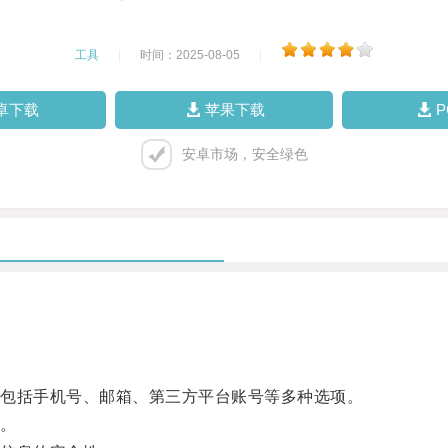
工具
|
时间：2025-08-05
|
卓下载
苹果下载
安卓市场，安全绿色
包括手机号、邮箱、第三方平台账号等多种选项。
。