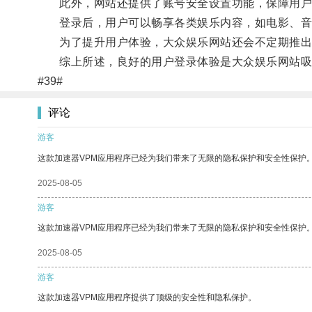
此外，网站还提供了账号安全设置功能，保障用户
登录后，用户可以畅享各类娱乐内容，如电影、音
为了提升用户体验，大众娱乐网站还会不定期推出
综上所述，良好的用户登录体验是大众娱乐网站吸
#39#
评论
游客
这款加速器VPM应用程序已经为我们带来了无限的隐私保护和安全性保护
2025-08-05
游客
这款加速器VPM应用程序已经为我们带来了无限的隐私保护和安全性保护
2025-08-05
游客
这款加速器VPM应用程序提供了顶级的安全性和隐私保护。