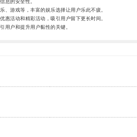
信息的安全性。
乐、游戏等，丰富的娱乐选择让用户乐此不疲。
优惠活动和精彩活动，吸引用户留下更长时间。
引用户和提升用户黏性的关键。
。
。