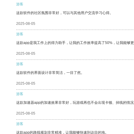
游客
这款软件的社区氛围非常好，可以与其他用户交流学习心得。
2025-08-05
游客
这款app是我工作上的得力助手，让我的工作效率提高了50%，让我能够
2025-08-05
游客
这款软件的界面设计非常简洁，一目了然。
2025-08-05
游客
这款加速器app的加速效果非常好，玩游戏再也不会出现卡顿、掉线的情况
2025-08-05
游客
这款app的路线规划非常精准，让我能够快速到达目的地。