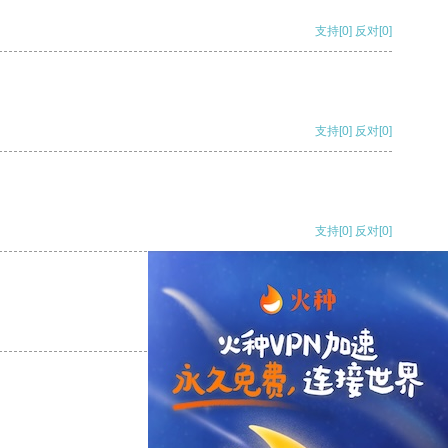
支持
[0]
反对
[0]
支持
[0]
反对
[0]
支持
[0]
反对
[0]
支持
[0]
反对
[0]
支持
[0]
反对
[0]