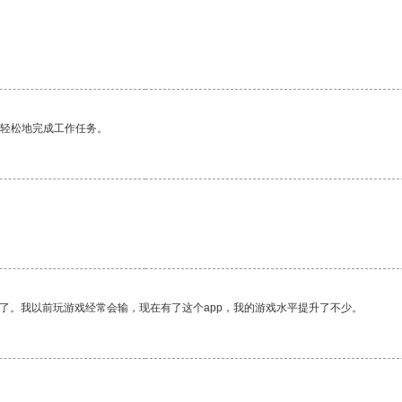
更轻松地完成工作任务。
了。我以前玩游戏经常会输，现在有了这个app，我的游戏水平提升了不少。