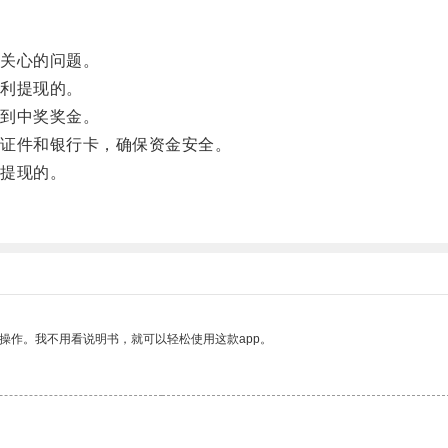
关心的问题。
利提现的。
到中奖奖金。
证件和银行卡，确保资金安全。
提现的。
操作。我不用看说明书，就可以轻松使用这款app。