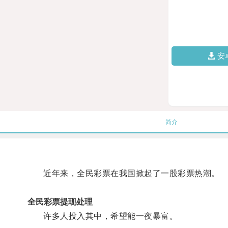
安
简介
近年来，全民彩票在我国掀起了一股彩票热潮。
全民彩票提现处理
许多人投入其中，希望能一夜暴富。