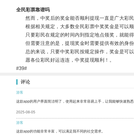
全民彩票靠谱吗
然而，中奖后的奖金能否顺利提现一直是广大彩民
根据相关规定，大多数全民彩票中奖奖金是可以顺
只要彩民在规定的时间内到指定地点领奖，就能得
但需要注意的是，提现奖金时需要提供有效的身份
总的来说，只要中奖彩民按规定操作，奖金是可以
愿各位彩民好运连连，中奖提现顺利！。
#39#
评论
游客
这款app的用户界面简洁明了，使用起来非常容易上手，让我能够快速熟悉
2025-08-05
游客
这款app的功能非常丰富，可以满足我不同的社交需求。