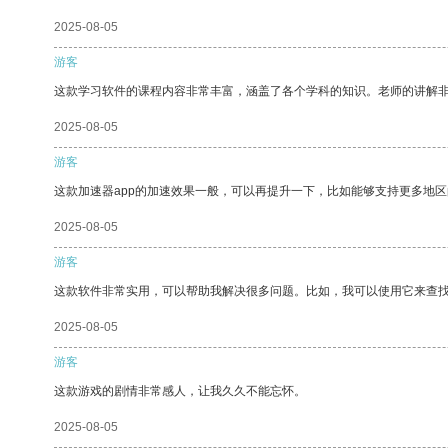
2025-08-05
游客
这款学习软件的课程内容非常丰富，涵盖了各个学科的知识。老师的讲解
2025-08-05
游客
这款加速器app的加速效果一般，可以再提升一下，比如能够支持更多地
2025-08-05
游客
这款软件非常实用，可以帮助我解决很多问题。比如，我可以使用它来查
2025-08-05
游客
这款游戏的剧情非常感人，让我久久不能忘怀。
2025-08-05