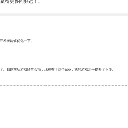
己赢得更多的好运！。
望开发者能够优化一下。
了。我以前玩游戏经常会输，现在有了这个app，我的游戏水平提升了不少。
。