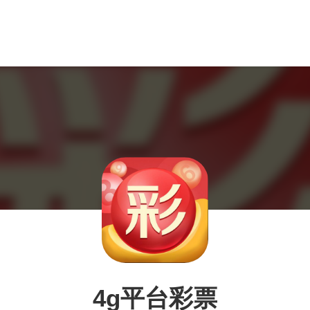
4g平台彩票