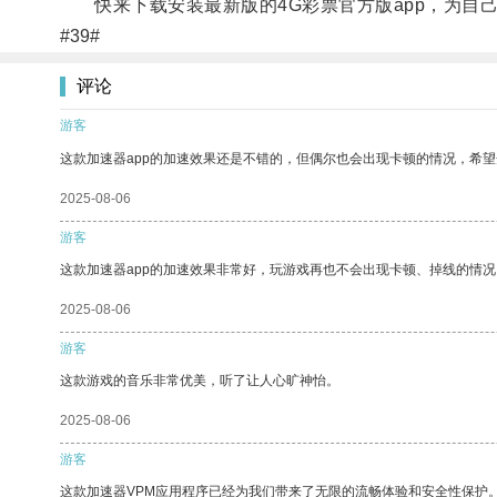
快来下载安装最新版的4G彩票官方版app，为自
#39#
评论
游客
这款加速器app的加速效果还是不错的，但偶尔也会出现卡顿的情况，希
2025-08-06
游客
这款加速器app的加速效果非常好，玩游戏再也不会出现卡顿、掉线的情况
2025-08-06
游客
这款游戏的音乐非常优美，听了让人心旷神怡。
2025-08-06
游客
这款加速器VPM应用程序已经为我们带来了无限的流畅体验和安全性保护