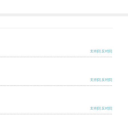
支持
[0]
反对
[0]
支持
[0]
反对
[0]
支持
[0]
反对
[0]