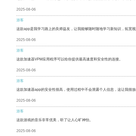
2025-08-06
游客
这款app是我学习路上的良师益友，让我能够随时随地学习新知识，拓宽视
2025-08-06
游客
这款加速器VPM应用程序可以给你提供最高速度和安全性的连接。
2025-08-06
游客
这款加速器app的安全性很高，使用过程中不会泄露个人信息，这让我很
2025-08-06
游客
这款游戏的音乐非常优美，听了让人心旷神怡。
2025-08-06