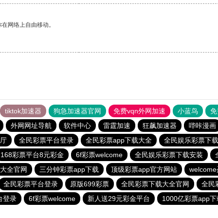
你在网络上自由移动。
tiktok加速器
狗急加速器官网
免费vqn外网加速
小蓝鸟
免
外网网址导航
软件中心
雷霆加速
狂飙加速器
哔咔漫画
厅
全民彩票平台登录
全民彩票app下载大全
全民娱乐彩票下
168彩票平台8元彩金
6f彩票welcome
全民娱乐彩票下载安装
大全官网
三分钟彩票app下载
顶级彩票app官方网站
welco
全民彩票平台登录
原版699彩票
全民彩票下载大全官网
全民
台登录
6f彩票welcome
新人送29元彩金平台
1000亿彩票app