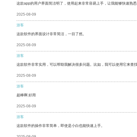
这款app的用户界面简洁明了，使用起来非常容易上手，让我能够快速熟悉
2025-08-09
游客
这款软件的界面设计非常简洁，一目了然。
2025-08-09
游客
这款软件非常实用，可以帮助我解决很多问题。比如，我可以使用它来查
2025-08-09
游客
超棒啊 好用
2025-08-09
游客
这款软件的操作非常简单，即使是小白也能快速上手。
2025-08-09