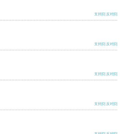
支持
[0]
反对
[0]
支持
[0]
反对
[0]
支持
[0]
反对
[0]
支持
[0]
反对
[0]
支持
[0]
反对
[0]