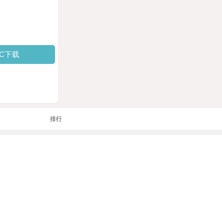
PC下载
排行