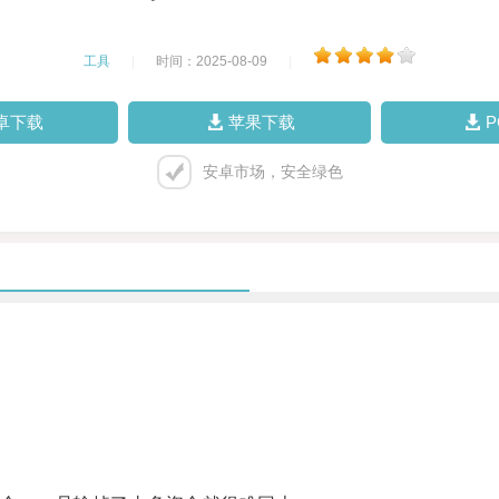
工具
|
时间：2025-08-09
|
卓下载
苹果下载
安卓市场，安全绿色