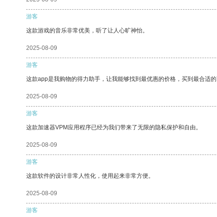
游客
这款游戏的音乐非常优美，听了让人心旷神怡。
2025-08-09
游客
这款app是我购物的得力助手，让我能够找到最优惠的价格，买到最合适
2025-08-09
游客
这款加速器VPM应用程序已经为我们带来了无限的隐私保护和自由。
2025-08-09
游客
这款软件的设计非常人性化，使用起来非常方便。
2025-08-09
游客