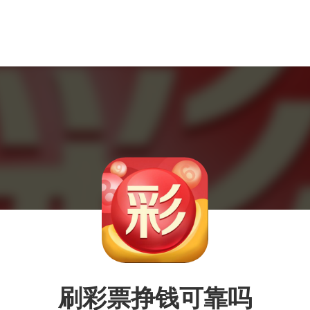
刷彩票挣钱可靠吗