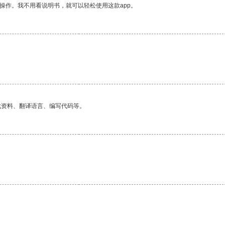
操作。我不用看说明书，就可以轻松使用这款app。
找资料、翻译语言、编写代码等。