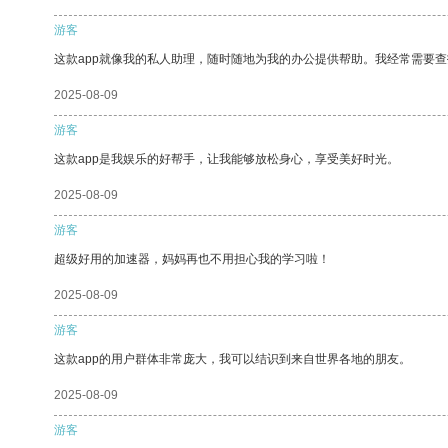
游客
这款app就像我的私人助理，随时随地为我的办公提供帮助。我经常需要查
2025-08-09
游客
这款app是我娱乐的好帮手，让我能够放松身心，享受美好时光。
2025-08-09
游客
超级好用的加速器，妈妈再也不用担心我的学习啦！
2025-08-09
游客
这款app的用户群体非常庞大，我可以结识到来自世界各地的朋友。
2025-08-09
游客