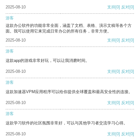
2025-08-10
支持
[0]
反对
[0]
游客
这款办公软件的功能非常全面，涵盖了文档、表格、演示文稿等各个方
面。我可以使用它来完成日常办公的所有任务，非常方便。
2025-08-10
支持
[0]
反对
[0]
游客
这款app的游戏非常好玩，可以让我消磨时间。
2025-08-10
支持
[0]
反对
[0]
游客
这款加速器VPM应用程序可以给你提供全球覆盖和最高安全性的连接。
2025-08-10
支持
[0]
反对
[0]
游客
这款学习软件的社区氛围非常好，可以与其他学习者交流学习心得。
2025-08-10
支持
[0]
反对
[0]