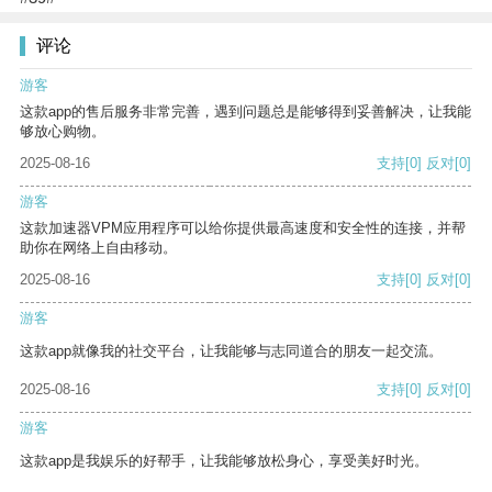
评论
游客
这款app的售后服务非常完善，遇到问题总是能够得到妥善解决，让我能
够放心购物。
2025-08-16
支持
[0]
反对
[0]
游客
这款加速器VPM应用程序可以给你提供最高速度和安全性的连接，并帮
助你在网络上自由移动。
2025-08-16
支持
[0]
反对
[0]
游客
这款app就像我的社交平台，让我能够与志同道合的朋友一起交流。
2025-08-16
支持
[0]
反对
[0]
游客
这款app是我娱乐的好帮手，让我能够放松身心，享受美好时光。