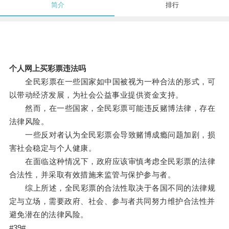
简介
排行
个人网上买彩票违法吗
全民彩票在一些国家如中国被视为一种合法的形式，可
以带动经济发展，为社会公益事业提供资金支持。
然而，在一些国家，全民彩票可能违反赌博法律，存在
法律风险。
一些反对者认为全民彩票会导致赌博成瘾问题加剧，损
害社会稳定与个人健康。
在面临这种情况下，政府应该审慎考虑全民彩票的法律
合法性，并采取有效措施来监管与保护参与者。
综上所述，全民彩票的合法性取决于各国不同的法律规
定与立场，需要政府、社会、参与者共同努力维护合法性并
避免潜在的法律风险。
#39#