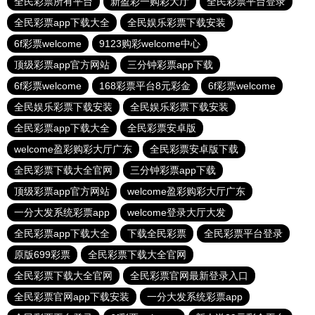
全民彩票所有平台
新盈彩一购彩大厅
全民彩票平台登录
全民彩票app下载大全
全民娱乐彩票下载安装
6f彩票welcome
9123购彩welcome中心
顶级彩票app官方网站
三分钟彩票app下载
6f彩票welcome
168彩票平台8元彩金
6f彩票welcome
全民娱乐彩票下载安装
全民娱乐彩票下载安装
全民彩票app下载大全
全民彩票安卓版
welcome盈彩购彩大厅广东
全民彩票安卓版下载
全民彩票下载大全官网
三分钟彩票app下载
顶级彩票app官方网站
welcome盈彩购彩大厅广东
一分大发系统彩票app
welcome登录大厅大发
全民彩票app下载大全
下载全民彩票
全民彩票平台登录
原版699彩票
全民彩票下载大全官网
全民彩票下载大全官网
全民彩票官网最新登录入口
全民彩票官网app下载安装
一分大发系统彩票app