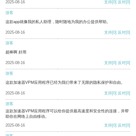
2025-08-16
支持
[0]
反对
[0]
游客
这款app就像我的私人助理，随时随地为我的办公提供帮助。
2025-08-16
支持
[0]
反对
[0]
游客
超棒啊 好用
2025-08-16
支持
[0]
反对
[0]
游客
这款加速器VPM应用程序已经为我们带来了无限的隐私保护和自由。
2025-08-16
支持
[0]
反对
[0]
游客
这款加速器VPM应用程序可以给你提供最高速度和安全性的连接，并帮
助你在网络上自由移动。
2025-08-16
支持
[0]
反对
[0]
游客