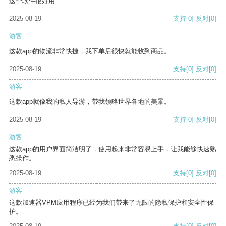
这个软件很好用
2025-08-19
支持
[0]
反对
[0]
游客
这款app的物流非常快捷，我下单后很快就能收到商品。
2025-08-19
支持
[0]
反对
[0]
游客
这款app就像我的私人导游，带我领略世界各地的美景。
2025-08-19
支持
[0]
反对
[0]
游客
这款app的用户界面简洁明了，使用起来非常容易上手，让我能够快速熟
悉操作。
2025-08-19
支持
[0]
反对
[0]
游客
这款加速器VPM应用程序已经为我们带来了无限的隐私保护和安全性保
护。