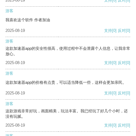
2025-08-19
支持
[0]
反对
[0]
游客
我喜欢这个软件 作者加油
2025-08-19
支持
[0]
反对
[0]
游客
这款加速器app的安全性很高，使用过程中不会泄露个人信息，让我非常
放心。
2025-08-19
支持
[0]
反对
[0]
游客
这款加速器app的价格有点贵，可以适当降低一些，这样会更加亲民。
2025-08-19
支持
[0]
反对
[0]
游客
这款游戏非常好玩，画面精美，玩法丰富。我已经玩了好几个小时，还
没有玩腻。
2025-08-19
支持
[0]
反对
[0]
游客