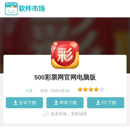
500彩票网官网电脑版
工具
|
时间：2025-08-19
|
安卓下载
苹果下载
PC下载
安卓市场，安全绿色