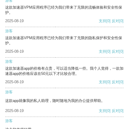
游客
这款加速器VPM应用程序已经为我们带来了无限的流畅体验和安全性保
护。
2025-08-19
支持
[0]
反对
[0]
游客
这款加速器VPM应用程序已经为我们带来了无限的隐私保护和安全性保
护。
2025-08-19
支持
[0]
反对
[0]
游客
这款加速器app的价格有点贵，可以适当降低一些。我个人觉得，一款加
速器app的价格应该在50元以下才比较合理。
2025-08-19
支持
[0]
反对
[0]
游客
这款app就像我的私人助理，随时随地为我的办公提供帮助。
2025-08-19
支持
[0]
反对
[0]
游客