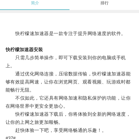
简介
排行
快柠檬速加速器是一款专注于提升网络速度的软件。
快柠檬加速器安装
只需几步简单操作，即可下载安装到你的电脑或手机
上。
通过优化网络连接，压缩数据传输，快柠檬速加速器能
够有效提高网速，让你在浏览网页、观看视频、玩游戏时都
能畅行无阻。
不仅如此，它还具有网络加速和隐私保护的功能，让你
在网络世界中更安全更放心。
快柠檬速加速器下载后，你将体验到全新的网络速度，
让你的上网之旅更加顺畅。
赶快体验一下吧，享受网络畅通的乐趣！。
#37#