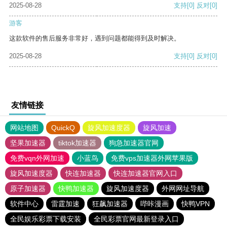
2025-08-28
支持
[0]
反对
[0]
游客
这款软件的售后服务非常好，遇到问题都能得到及时解决。
2025-08-28
支持
[0]
反对
[0]
友情链接
网站地图
QuickQ
旋风加速度器
旋风加速
坚果加速器
tiktok加速器
狗急加速器官网
免费vqn外网加速
小蓝鸟
免费vps加速器外网苹果版
旋风加速度器
快连加速器
快连加速器官网入口
原子加速器
快鸭加速器
旋风加速度器
外网网址导航
软件中心
雷霆加速
狂飙加速器
哔咔漫画
快鸭VPN
全民娱乐彩票下载安装
全民彩票官网最新登录入口