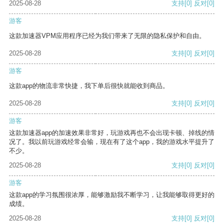
2025-08-28
支持
[0]
反对
[0]
游客
这款加速器VPM应用程序已经为我们带来了无限的隐私保护和自由。
2025-08-28
支持
[0]
反对
[0]
游客
这款app的物流非常快捷，我下单后很快就能收到商品。
2025-08-28
支持
[0]
反对
[0]
游客
这款加速器app的加速效果非常好，玩游戏再也不会出现卡顿、掉线的情
况了。我以前玩游戏经常会输，现在有了这个app，我的游戏水平提升了
不少。
2025-08-28
支持
[0]
反对
[0]
游客
这款app的学习氛围很浓厚，能够激励我不断学习，让我能够取得更好的
成绩。
2025-08-28
支持
[0]
反对
[0]