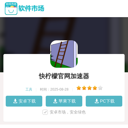
快柠檬官网加速器
工具
|
时间：2025-08-28
|
安卓下载
苹果下载
PC下载
安卓市场，安全绿色