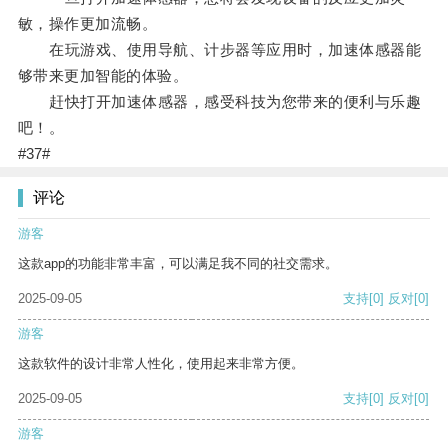
敏，操作更加流畅。
在玩游戏、使用导航、计步器等应用时，加速体感器能
够带来更加智能的体验。
赶快打开加速体感器，感受科技为您带来的便利与乐趣
吧！。
#37#
评论
游客
这款app的功能非常丰富，可以满足我不同的社交需求。
2025-09-05
支持
[0]
反对
[0]
游客
这款软件的设计非常人性化，使用起来非常方便。
2025-09-05
支持
[0]
反对
[0]
游客