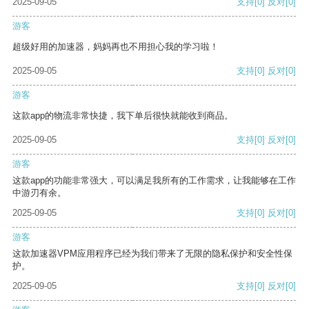
2025-09-05
支持
[0]
反对
[0]
游客
超级好用的加速器，妈妈再也不用担心我的学习啦！
2025-09-05
支持
[0]
反对
[0]
游客
这款app的物流非常快捷，我下单后很快就能收到商品。
2025-09-05
支持
[0]
反对
[0]
游客
这款app的功能非常强大，可以满足我所有的工作需求，让我能够在工作
中游刃有余。
2025-09-05
支持
[0]
反对
[0]
游客
这款加速器VPM应用程序已经为我们带来了无限的隐私保护和安全性保
护。
2025-09-05
支持
[0]
反对
[0]