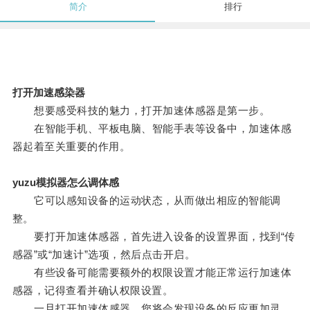
简介
排行
打开加速感染器
想要感受科技的魅力，打开加速体感器是第一步。
在智能手机、平板电脑、智能手表等设备中，加速体感
器起着至关重要的作用。
yuzu模拟器怎么调体感
它可以感知设备的运动状态，从而做出相应的智能调
整。
要打开加速体感器，首先进入设备的设置界面，找到“传
感器”或“加速计”选项，然后点击开启。
有些设备可能需要额外的权限设置才能正常运行加速体
感器，记得查看并确认权限设置。
一旦打开加速体感器，您将会发现设备的反应更加灵