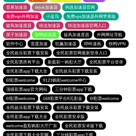
坚果加速器
tiktok加速器
狗急加速器官网
免费vqn外网加速
小蓝鸟
免费vps加速器外网苹果版
旋风加速度器
快连加速器
快连加速器官网入口
原子加速器
快鸭加速器
旋风加速度器
外网网址导航
软件中心
雷霆加速
狂飙加速器
哔咔漫画
快鸭VPN
全民娱乐彩票下载安装
全民彩票官网最新登录入口
全民彩票所有平台
新盈彩一购彩大厅
全民彩票平台登录
全民彩票app下载大全
全民娱乐彩票下载安装
6f彩票welcome
9123购彩welcome中心
顶级彩票app官方网站
三分钟彩票app下载
6f彩票welcome
168彩票平台8元彩金
6f彩票welcome
全民娱乐彩票下载安装
全民娱乐彩票下载安装
全民彩票app下载大全
全民彩票安卓版
welcome盈彩购彩大厅广东
全民彩票安卓版下载
全民彩票下载大全官网
三分钟彩票app下载