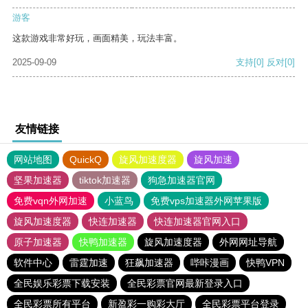
游客
这款游戏非常好玩，画面精美，玩法丰富。
2025-09-09
支持
[0]
反对
[0]
友情链接
网站地图
QuickQ
旋风加速度器
旋风加速
坚果加速器
tiktok加速器
狗急加速器官网
免费vqn外网加速
小蓝鸟
免费vps加速器外网苹果版
旋风加速度器
快连加速器
快连加速器官网入口
原子加速器
快鸭加速器
旋风加速度器
外网网址导航
软件中心
雷霆加速
狂飙加速器
哔咔漫画
快鸭VPN
全民娱乐彩票下载安装
全民彩票官网最新登录入口
全民彩票所有平台
新盈彩一购彩大厅
全民彩票平台登录