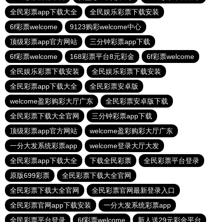
全民彩票app下载大全
全民娱乐彩票下载安装
6f彩票welcome
9123购彩welcome中心
顶级彩票app官方网站
三分钟彩票app下载
6f彩票welcome
168彩票平台8元彩金
6f彩票welcome
全民娱乐彩票下载安装
全民娱乐彩票下载安装
全民彩票app下载大全
全民彩票安卓版
welcome盈彩购彩大厅广东
全民彩票安卓版下载
全民彩票下载大全官网
三分钟彩票app下载
顶级彩票app官方网站
welcome盈彩购彩大厅广东
一分大发系统彩票app
welcome登录大厅大发
全民彩票app下载大全
下载全民彩票
全民彩票平台登录
原版699彩票
全民彩票下载大全官网
全民彩票下载大全官网
全民彩票官网最新登录入口
全民彩票官网app下载安装
一分大发系统彩票app
全民彩票平台登录
6f彩票welcome
新人送29元彩金平台