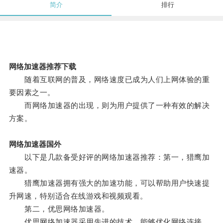
简介
排行
网络加速器推荐下载
随着互联网的普及，网络速度已成为人们上网体验的重
要因素之一。
而网络加速器的出现，则为用户提供了一种有效的解决
方案。
网络加速器国外
以下是几款备受好评的网络加速器推荐：第一，猎鹰加
速器。
猎鹰加速器拥有强大的加速功能，可以帮助用户快速提
升网速，特别适合在线游戏和视频观看。
第二，优思网络加速器。
优思网络加速器采用先进的技术，能够优化网络连接，