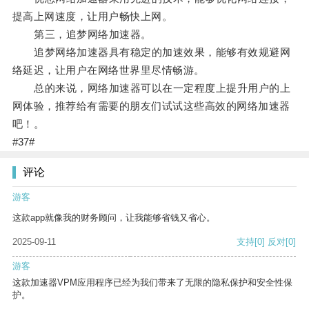
提高上网速度，让用户畅快上网。
第三，追梦网络加速器。
追梦网络加速器具有稳定的加速效果，能够有效规避网
络延迟，让用户在网络世界里尽情畅游。
总的来说，网络加速器可以在一定程度上提升用户的上
网体验，推荐给有需要的朋友们试试这些高效的网络加速器
吧！。
#37#
评论
游客
这款app就像我的财务顾问，让我能够省钱又省心。
2025-09-11
支持
[0]
反对
[0]
游客
这款加速器VPM应用程序已经为我们带来了无限的隐私保护和安全性保
护。