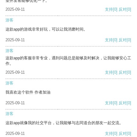
望开发者能够优化一下。
2025-09-11
支持
[0]
反对
[0]
游客
这款app的游戏非常好玩，可以让我消磨时间。
2025-09-11
支持
[0]
反对
[0]
游客
这款app的客服非常专业，遇到问题总是能够及时解决，让我能够安心工
作。
2025-09-11
支持
[0]
反对
[0]
游客
我喜欢这个软件 作者加油
2025-09-11
支持
[0]
反对
[0]
游客
这款app就像我的社交平台，让我能够与志同道合的朋友一起交流。
2025-09-11
支持
[0]
反对
[0]