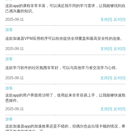
这款app的课程非常丰富，可以满足我不同的学习需求，让我能够找到自
己感兴趣的知识。
2025-09-11
支持
[0]
反对
[0]
游客
这款加速器VPM应用程序可以给你提供全球覆盖和最高安全性的连接。
2025-09-11
支持
[0]
反对
[0]
游客
这款学习软件的社区氛围非常好，可以与其他学习者交流学习心得。
2025-09-11
支持
[0]
反对
[0]
游客
这款app的用户界面简洁明了，使用起来非常容易上手，让我能够快速熟
悉操作。
2025-09-11
支持
[0]
反对
[0]
游客
这款加速器app的加速效果还是不错的，但偶尔也会出现卡顿的情况，希