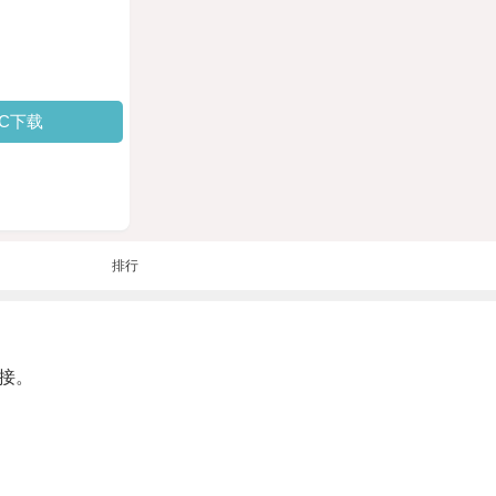
PC下载
排行
接。