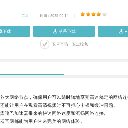
工具
|
时间：2025-09-14
|
卓下载
苹果下载
安卓市场，安全绿色
大网络节点，确保用户可以随时随地享受高速稳定的网络连
还能让用户在观看高清视频时不再担心卡顿和缓冲问题。
霆嘎巴加速器带来的快速网络速度和流畅网络连接。
器官网都能为用户带来完美的网络体验。