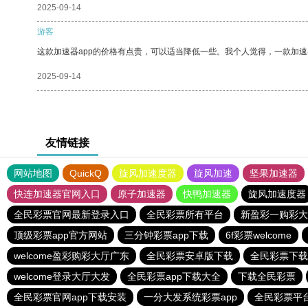
2025-09-14
游客
这款加速器app的价格有点贵，可以适当降低一些。我个人觉得，一款加速
2025-09-14
友情链接
网站地图
QuickQ
旋风加速度器
旋风加速
坚果加速器
快连加速器官网入口
原子加速器
快鸭加速器
旋风加速度器
全民彩票官网最新登录入口
全民彩票所有平台
新盈彩一购彩大
顶级彩票app官方网站
三分钟彩票app下载
6f彩票welcome
welcome盈彩购彩大厅广东
全民彩票安卓版下载
全民彩票下载
welcome登录大厅大发
全民彩票app下载大全
下载全民彩票
全民彩票官网app下载安装
一分大发系统彩票app
全民彩票平