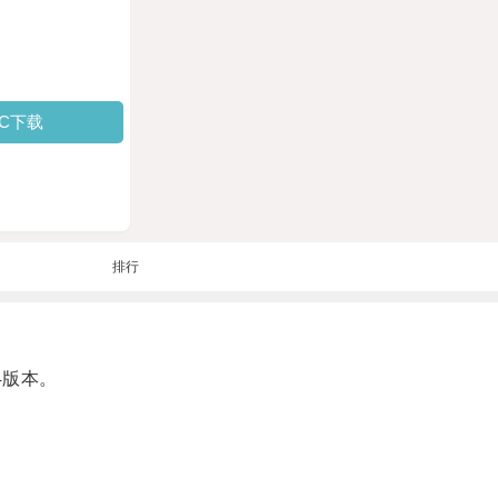
PC下载
排行
4版本。