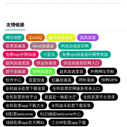
友情链接
网站地图
QuickQ
旋风加速度器
旋风加速
坚果加速器
tiktok加速器
狗急加速器官网
免费vqn外网加速
小蓝鸟
免费vps加速器外网苹果版
旋风加速度器
快连加速器
快连加速器官网入口
原子加速器
快鸭加速器
旋风加速度器
外网网址导航
软件中心
雷霆加速
狂飙加速器
哔咔漫画
快鸭VPN
全民娱乐彩票下载安装
全民彩票官网最新登录入口
全民彩票所有平台
新盈彩一购彩大厅
全民彩票平台登录
全民彩票app下载大全
全民娱乐彩票下载安装
6f彩票welcome
9123购彩welcome中心
顶级彩票app官方网站
三分钟彩票app下载