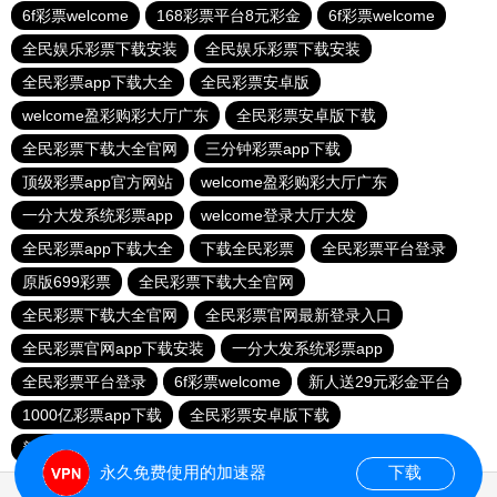
6f彩票welcome
168彩票平台8元彩金
6f彩票welcome
全民娱乐彩票下载安装
全民娱乐彩票下载安装
全民彩票app下载大全
全民彩票安卓版
welcome盈彩购彩大厅广东
全民彩票安卓版下载
全民彩票下载大全官网
三分钟彩票app下载
顶级彩票app官方网站
welcome盈彩购彩大厅广东
一分大发系统彩票app
welcome登录大厅大发
全民彩票app下载大全
下载全民彩票
全民彩票平台登录
原版699彩票
全民彩票下载大全官网
全民彩票下载大全官网
全民彩票官网最新登录入口
全民彩票官网app下载安装
一分大发系统彩票app
全民彩票平台登录
6f彩票welcome
新人送29元彩金平台
1000亿彩票app下载
全民彩票安卓版下载
新人送29元彩金平台
全民彩票平台换了吗
永久免费使用的加速器
下载