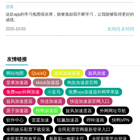
游客
这款app的学习氛围很浓厚，能够激励我不断学习，让我能够取得更好的
成绩。
2025-10-03
支持
[0]
反对
[0]
友情链接
网站地图
QuickQ
旋风加速度器
旋风加速
坚果加速器
tiktok加速器
狗急加速器官网
免费vqn外网加速
小蓝鸟
免费vps加速器外网苹果版
旋风加速度器
快连加速器
快连加速器官网入口
原子加速器
快鸭加速器
旋风加速度器
外网网址导航
软件中心
雷霆加速
狂飙加速器
哔咔漫画
快鸭VPN
全民娱乐彩票下载安装
全民彩票官网最新登录入口
全民彩票所有平台
新盈彩一购彩大厅
全民彩票平台登录