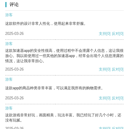
评论
游客
这款软件的设计非常人性化，使用起来非常舒服。
2025-03-26
支持
[0]
反对
[0]
游客
这款加速器app的安全性很高，使用过程中不会泄露个人信息，这让我很
放心。我以前使用过一些其他的加速器app，经常会出现个人信息泄露的
情况，这让我非常担心。
2025-03-26
支持
[0]
反对
[0]
游客
这款app的商品种类非常丰富，可以满足我所有的购物需求。
2025-03-26
支持
[0]
反对
[0]
游客
这款游戏非常好玩，画面精美，玩法丰富。我已经玩了好几个小时，还
没有玩腻。
2025-03-26
支持
[0]
反对
[0]