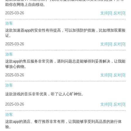
助你在网络上自由移动。
2025-03-26
支持
[0]
反对
[0]
游客
这款加速器app的安全性有待提高，可以加强防护措施，比如增加双重验
证。
2025-03-26
支持
[0]
反对
[0]
游客
这款app的售后服务非常完善，遇到问题总是能够得到妥善解决，让我能
够放心购物。
2025-03-26
支持
[0]
反对
[0]
游客
这款游戏的音乐非常优美，听了让人心旷神怡。
2025-03-26
支持
[0]
反对
[0]
游客
这款app的酒店、餐厅推荐非常有用，让我能够享受到高品质的旅行体
验。