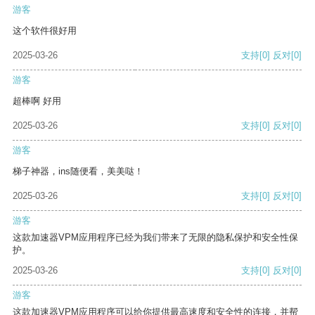
游客
这个软件很好用
2025-03-26
支持
[0]
反对
[0]
游客
超棒啊 好用
2025-03-26
支持
[0]
反对
[0]
游客
梯子神器，ins随便看，美美哒！
2025-03-26
支持
[0]
反对
[0]
游客
这款加速器VPM应用程序已经为我们带来了无限的隐私保护和安全性保
护。
2025-03-26
支持
[0]
反对
[0]
游客
这款加速器VPM应用程序可以给你提供最高速度和安全性的连接，并帮