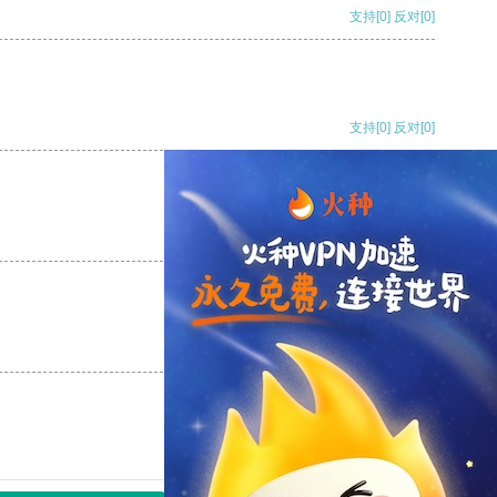
支持
[0]
反对
[0]
支持
[0]
反对
[0]
支持
[0]
反对
[0]
支持
[0]
反对
[0]