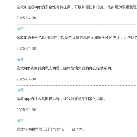
这款加速器app的安全性有待提高，可以加强防护措施，比如增加双重验证
2025-04-08
游客
这款加速器VPM应用程序可以给你提供最高速度和安全性的连接，并帮助
2025-04-08
游客
这款app就像我的私人助理，随时随地为我的办公提供帮助。
2025-04-08
游客
这款app的社区氛围很温馨，让我能够感受到家的温暖。
2025-04-08
游客
这款软件的界面设计非常简洁，一目了然。