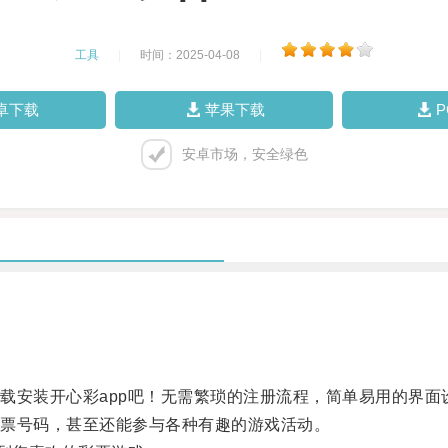
工具
|
时间：2025-04-08
|
卓下载
苹果下载
安卓市场，安全绿色
安装开心彩app吧！无需繁琐的注册流程，简单易用的界面
票号码，甚至还能参与各种有趣的游戏活动。