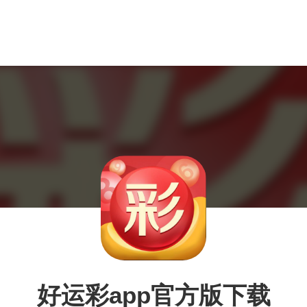
好运彩app官方版下载