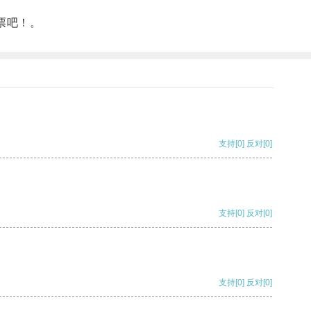
票吧！。
支持
[0]
反对
[0]
支持
[0]
反对
[0]
支持
[0]
反对
[0]