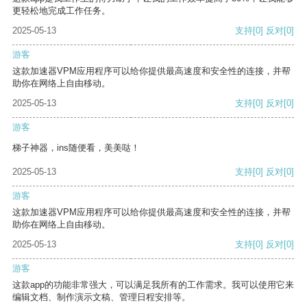
更轻松地完成工作任务。
2025-05-13
支持
[0]
反对
[0]
游客
这款加速器VPM应用程序可以给你提供最高速度和安全性的连接，并帮
助你在网络上自由移动。
2025-05-13
支持
[0]
反对
[0]
游客
梯子神器，ins随便看，美美哒！
2025-05-13
支持
[0]
反对
[0]
游客
这款加速器VPM应用程序可以给你提供最高速度和安全性的连接，并帮
助你在网络上自由移动。
2025-05-13
支持
[0]
反对
[0]
游客
这款app的功能非常强大，可以满足我所有的工作需求。我可以使用它来
编辑文档、制作演示文稿、管理日程安排等。