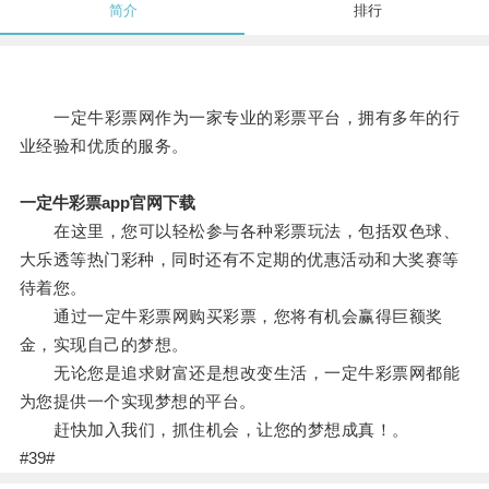
简介
排行
一定牛彩票网作为一家专业的彩票平台，拥有多年的行
业经验和优质的服务。
一定牛彩票app官网下载
在这里，您可以轻松参与各种彩票玩法，包括双色球、
大乐透等热门彩种，同时还有不定期的优惠活动和大奖赛等
待着您。
通过一定牛彩票网购买彩票，您将有机会赢得巨额奖
金，实现自己的梦想。
无论您是追求财富还是想改变生活，一定牛彩票网都能
为您提供一个实现梦想的平台。
赶快加入我们，抓住机会，让您的梦想成真！。
#39#