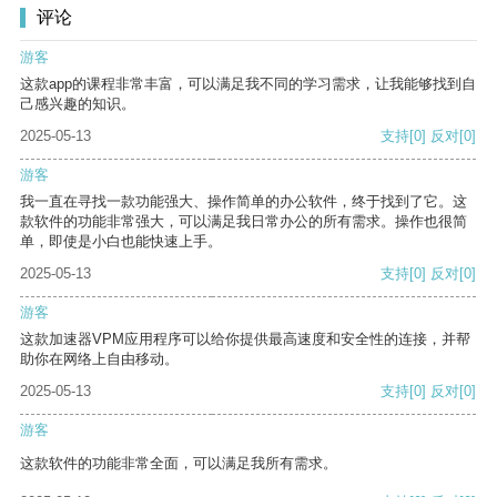
评论
游客
这款app的课程非常丰富，可以满足我不同的学习需求，让我能够找到自
己感兴趣的知识。
2025-05-13
支持
[0]
反对
[0]
游客
我一直在寻找一款功能强大、操作简单的办公软件，终于找到了它。这
款软件的功能非常强大，可以满足我日常办公的所有需求。操作也很简
单，即使是小白也能快速上手。
2025-05-13
支持
[0]
反对
[0]
游客
这款加速器VPM应用程序可以给你提供最高速度和安全性的连接，并帮
助你在网络上自由移动。
2025-05-13
支持
[0]
反对
[0]
游客
这款软件的功能非常全面，可以满足我所有需求。