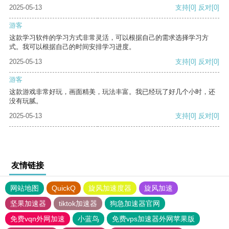
2025-05-13
支持
[0]
反对
[0]
游客
这款学习软件的学习方式非常灵活，可以根据自己的需求选择学习方
式。我可以根据自己的时间安排学习进度。
2025-05-13
支持
[0]
反对
[0]
游客
这款游戏非常好玩，画面精美，玩法丰富。我已经玩了好几个小时，还
没有玩腻。
2025-05-13
支持
[0]
反对
[0]
友情链接
网站地图
QuickQ
旋风加速度器
旋风加速
坚果加速器
tiktok加速器
狗急加速器官网
免费vqn外网加速
小蓝鸟
免费vps加速器外网苹果版