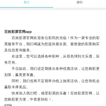
简介
排行
百姓彩票官网app
百姓彩票官网欢迎各位彩民的光临！作为一家专业的彩
票服务平台，我们竭诚为您提供最全面、最便捷的彩票购买
及信息查询服务。
在这里，您可以选择各种彩种，从双色球到大乐透，应
有尽有。
不仅如此，我们还定期推出各种优惠活动，让您购彩更
划算，赢奖更有趣。
同时，我们也将不定期举办线上抽奖活动，让您有机会
赢取丰厚奖品。
快来加入我们吧，感受彩票的乐趣！百姓彩票官网，让
您购彩更方便，中奖更轻松！。
#39#