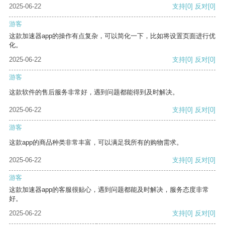
2025-06-22
支持
[0]
反对
[0]
游客
这款加速器app的操作有点复杂，可以简化一下，比如将设置页面进行优
化。
2025-06-22
支持
[0]
反对
[0]
游客
这款软件的售后服务非常好，遇到问题都能得到及时解决。
2025-06-22
支持
[0]
反对
[0]
游客
这款app的商品种类非常丰富，可以满足我所有的购物需求。
2025-06-22
支持
[0]
反对
[0]
游客
这款加速器app的客服很贴心，遇到问题都能及时解决，服务态度非常
好。
2025-06-22
支持
[0]
反对
[0]