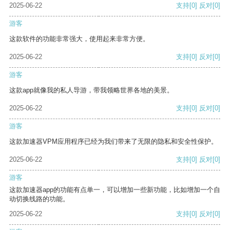
2025-06-22
支持
[0]
反对
[0]
游客
这款软件的功能非常强大，使用起来非常方便。
2025-06-22
支持
[0]
反对
[0]
游客
这款app就像我的私人导游，带我领略世界各地的美景。
2025-06-22
支持
[0]
反对
[0]
游客
这款加速器VPM应用程序已经为我们带来了无限的隐私和安全性保护。
2025-06-22
支持
[0]
反对
[0]
游客
这款加速器app的功能有点单一，可以增加一些新功能，比如增加一个自
动切换线路的功能。
2025-06-22
支持
[0]
反对
[0]