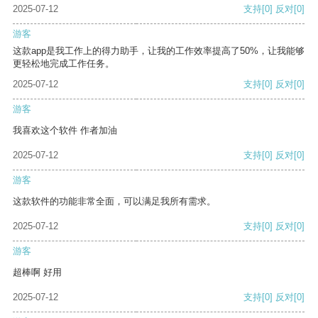
2025-07-12
支持
[0]
反对
[0]
游客
这款app是我工作上的得力助手，让我的工作效率提高了50%，让我能够
更轻松地完成工作任务。
2025-07-12
支持
[0]
反对
[0]
游客
我喜欢这个软件 作者加油
2025-07-12
支持
[0]
反对
[0]
游客
这款软件的功能非常全面，可以满足我所有需求。
2025-07-12
支持
[0]
反对
[0]
游客
超棒啊 好用
2025-07-12
支持
[0]
反对
[0]