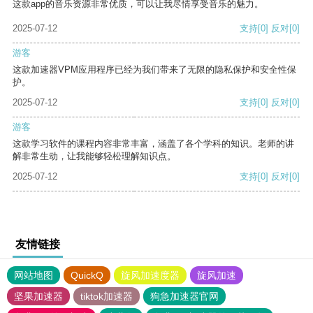
这款app的音乐资源非常优质，可以让我尽情享受音乐的魅力。
2025-07-12
支持
[0]
反对
[0]
游客
这款加速器VPM应用程序已经为我们带来了无限的隐私保护和安全性保
护。
2025-07-12
支持
[0]
反对
[0]
游客
这款学习软件的课程内容非常丰富，涵盖了各个学科的知识。老师的讲
解非常生动，让我能够轻松理解知识点。
2025-07-12
支持
[0]
反对
[0]
友情链接
网站地图
QuickQ
旋风加速度器
旋风加速
坚果加速器
tiktok加速器
狗急加速器官网