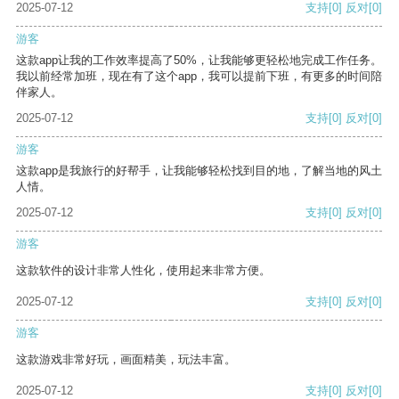
2025-07-12
支持
[0]
反对
[0]
游客
这款app让我的工作效率提高了50%，让我能够更轻松地完成工作任务。
我以前经常加班，现在有了这个app，我可以提前下班，有更多的时间陪
伴家人。
2025-07-12
支持
[0]
反对
[0]
游客
这款app是我旅行的好帮手，让我能够轻松找到目的地，了解当地的风土
人情。
2025-07-12
支持
[0]
反对
[0]
游客
这款软件的设计非常人性化，使用起来非常方便。
2025-07-12
支持
[0]
反对
[0]
游客
这款游戏非常好玩，画面精美，玩法丰富。
2025-07-12
支持
[0]
反对
[0]