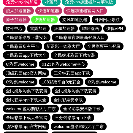
免费vqn外网加速
小蓝鸟
免费vps加速器外网苹果版
旋风加速度器
快连加速器
快连加速器官网入口
原子加速器
快鸭加速器
旋风加速度器
外网网址导航
软件中心
雷霆加速
狂飙加速器
哔咔漫画
快鸭VPN
全民娱乐彩票下载安装
全民彩票官网最新登录入口
全民彩票所有平台
新盈彩一购彩大厅
全民彩票平台登录
全民彩票app下载大全
全民娱乐彩票下载安装
6f彩票welcome
9123购彩welcome中心
顶级彩票app官方网站
三分钟彩票app下载
6f彩票welcome
168彩票平台8元彩金
6f彩票welcome
全民娱乐彩票下载安装
全民娱乐彩票下载安装
全民彩票app下载大全
全民彩票安卓版
welcome盈彩购彩大厅广东
全民彩票安卓版下载
全民彩票下载大全官网
三分钟彩票app下载
顶级彩票app官方网站
welcome盈彩购彩大厅广东