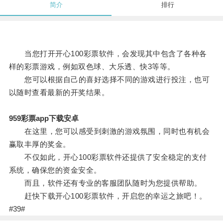
简介
排行
当您打开开心100彩票软件，会发现其中包含了各种各
样的彩票游戏，例如双色球、大乐透、快3等等。
您可以根据自己的喜好选择不同的游戏进行投注，也可
以随时查看最新的开奖结果。
959彩票app下载安卓
在这里，您可以感受到刺激的游戏氛围，同时也有机会
赢取丰厚的奖金。
不仅如此，开心100彩票软件还提供了安全稳定的支付
系统，确保您的资金安全。
而且，软件还有专业的客服团队随时为您提供帮助。
赶快下载开心100彩票软件，开启您的幸运之旅吧！。
#39#