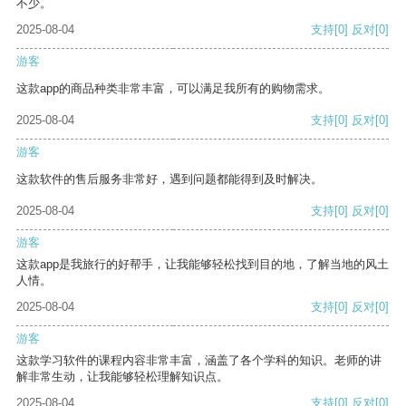
不少。
2025-08-04
支持
[0]
反对
[0]
游客
这款app的商品种类非常丰富，可以满足我所有的购物需求。
2025-08-04
支持
[0]
反对
[0]
游客
这款软件的售后服务非常好，遇到问题都能得到及时解决。
2025-08-04
支持
[0]
反对
[0]
游客
这款app是我旅行的好帮手，让我能够轻松找到目的地，了解当地的风土
人情。
2025-08-04
支持
[0]
反对
[0]
游客
这款学习软件的课程内容非常丰富，涵盖了各个学科的知识。老师的讲
解非常生动，让我能够轻松理解知识点。
2025-08-04
支持
[0]
反对
[0]