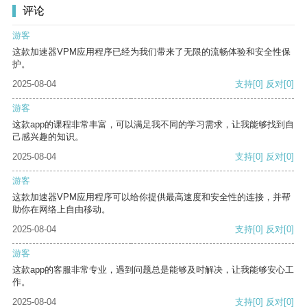
评论
游客
这款加速器VPM应用程序已经为我们带来了无限的流畅体验和安全性保
护。
2025-08-04
支持
[0]
反对
[0]
游客
这款app的课程非常丰富，可以满足我不同的学习需求，让我能够找到自
己感兴趣的知识。
2025-08-04
支持
[0]
反对
[0]
游客
这款加速器VPM应用程序可以给你提供最高速度和安全性的连接，并帮
助你在网络上自由移动。
2025-08-04
支持
[0]
反对
[0]
游客
这款app的客服非常专业，遇到问题总是能够及时解决，让我能够安心工
作。
2025-08-04
支持
[0]
反对
[0]