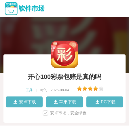
开心100彩票包赔是真的吗
工具
|
时间：2025-08-04
|
安卓下载
苹果下载
PC下载
安卓市场，安全绿色