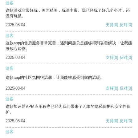
游客
这款游戏非常好玩，画面精美，玩法丰富。我已经玩了好几个小时，还
没有玩腻。
2025-08-04
支持
[0]
反对
[0]
游客
这款app的售后服务非常完善，遇到问题总是能够得到妥善解决，让我能
够放心购物。
2025-08-04
支持
[0]
反对
[0]
游客
这款app的社区氛围很温馨，让我能够感受到家的温暖。
2025-08-04
支持
[0]
反对
[0]
游客
这款加速器VPM应用程序已经为我们带来了无限的隐私保护和安全性保
护。
2025-08-04
支持
[0]
反对
[0]
游客