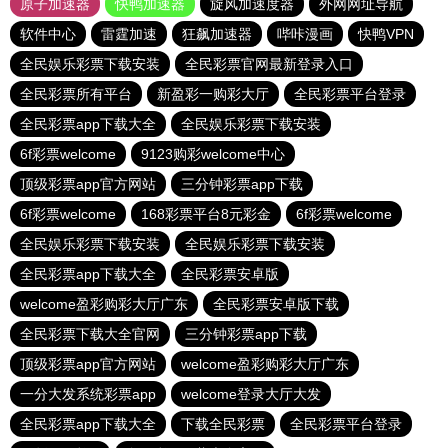
原子加速器
快鸭加速器
旋风加速度器
外网网址导航
软件中心
雷霆加速
狂飙加速器
哔咔漫画
快鸭VPN
全民娱乐彩票下载安装
全民彩票官网最新登录入口
全民彩票所有平台
新盈彩一购彩大厅
全民彩票平台登录
全民彩票app下载大全
全民娱乐彩票下载安装
6f彩票welcome
9123购彩welcome中心
顶级彩票app官方网站
三分钟彩票app下载
6f彩票welcome
168彩票平台8元彩金
6f彩票welcome
全民娱乐彩票下载安装
全民娱乐彩票下载安装
全民彩票app下载大全
全民彩票安卓版
welcome盈彩购彩大厅广东
全民彩票安卓版下载
全民彩票下载大全官网
三分钟彩票app下载
顶级彩票app官方网站
welcome盈彩购彩大厅广东
一分大发系统彩票app
welcome登录大厅大发
全民彩票app下载大全
下载全民彩票
全民彩票平台登录