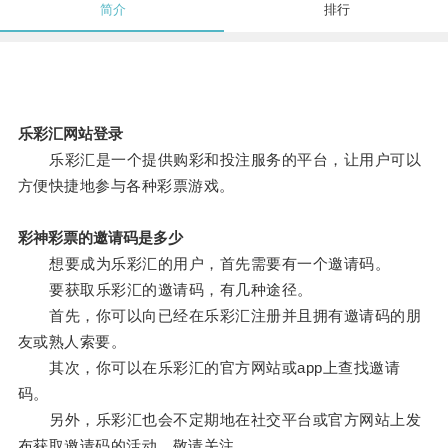
简介
排行
乐彩汇网站登录
乐彩汇是一个提供购彩和投注服务的平台，让用户可以
方便快捷地参与各种彩票游戏。
彩神彩票的邀请码是多少
想要成为乐彩汇的用户，首先需要有一个邀请码。
要获取乐彩汇的邀请码，有几种途径。
首先，你可以向已经在乐彩汇注册并且拥有邀请码的朋
友或熟人索要。
其次，你可以在乐彩汇的官方网站或app上查找邀请
码。
另外，乐彩汇也会不定期地在社交平台或官方网站上发
布获取邀请码的活动，敬请关注。