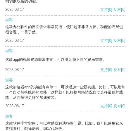
动切换线路的功能。
2025-08-17
支持
[0]
反对
[0]
游客
这款办公软件的界面设计非常简洁，使用起来非常方便。功能的布局也
很合理，一目了然。
2025-08-17
支持
[0]
反对
[0]
游客
这款app的视频资源非常丰富，可以满足我不同的娱乐需求。
2025-08-17
支持
[0]
反对
[0]
游客
这款加速器app的功能有点单一，可以增加一些新功能。比如，可以增加
一个自动切换线路的功能，这样就可以根据网络情况自动选择最优的线
路，从而获得更好的加速效果。
2025-08-17
支持
[0]
反对
[0]
游客
这款软件非常实用，可以帮助我解决很多问题。比如，我可以使用它来
查找资料、翻译语言、编写代码等。