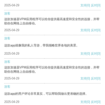
2025-04-29
支持
[0]
反对
[0]
游客
这款加速器VPM应用程序可以给你提供最高速度和安全性的连接，并帮
助你在网络上自由移动。
2025-04-29
支持
[0]
反对
[0]
游客
这款app就像我的私人导游，带我领略世界各地的美景。
2025-04-29
支持
[0]
反对
[0]
游客
这款加速器VPM应用程序可以给你提供最高速度和安全性的连接，并帮
助你在网络上自由移动。
2025-04-29
支持
[0]
反对
[0]
游客
这款app的用户评论非常真实，可以帮助我做出更准确的选择。
2025-04-29
支持
[0]
反对
[0]