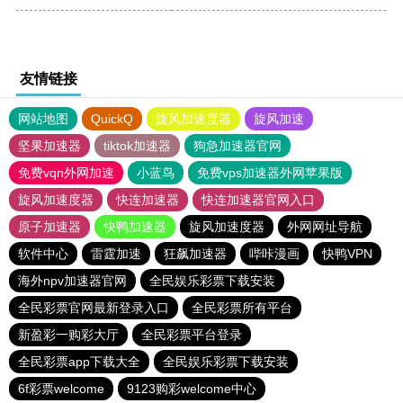
友情链接
网站地图
QuickQ
旋风加速度器
旋风加速
坚果加速器
tiktok加速器
狗急加速器官网
免费vqn外网加速
小蓝鸟
免费vps加速器外网苹果版
旋风加速度器
快连加速器
快连加速器官网入口
原子加速器
快鸭加速器
旋风加速度器
外网网址导航
软件中心
雷霆加速
狂飙加速器
哔咔漫画
快鸭VPN
海外npv加速器官网
全民娱乐彩票下载安装
全民彩票官网最新登录入口
全民彩票所有平台
新盈彩一购彩大厅
全民彩票平台登录
全民彩票app下载大全
全民娱乐彩票下载安装
6f彩票welcome
9123购彩welcome中心