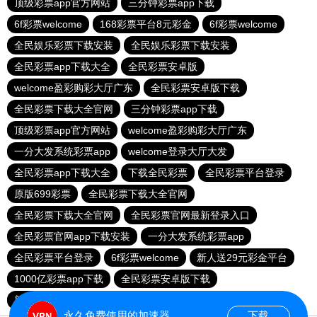
顶级彩票app官方网站
三分钟彩票app下载
6f彩票welcome
168彩票平台8元彩金
6f彩票welcome
全民娱乐彩票下载安装
全民娱乐彩票下载安装
全民彩票app下载大全
全民彩票安卓版
welcome盈彩购彩大厅广东
全民彩票安卓版下载
全民彩票下载大全官网
三分钟彩票app下载
顶级彩票app官方网站
welcome盈彩购彩大厅广东
一分大发系统彩票app
welcome登录大厅大发
全民彩票app下载大全
下载全民彩票
全民彩票平台登录
原版699彩票
全民彩票下载大全官网
全民彩票下载大全官网
全民彩票官网最新登录入口
全民彩票官网app下载安装
一分大发系统彩票app
全民彩票平台登录
6f彩票welcome
新人送29元彩金平台
1000亿彩票app下载
全民彩票安卓版下载
新人送29元彩金平台
全民彩票平台换了吗
永久免费使用的加速器
下载