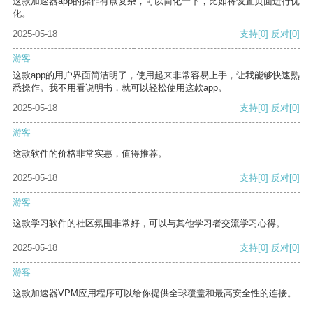
这款加速器app的操作有点复杂，可以简化一下，比如将设置页面进行优
化。
2025-05-18
支持
[0]
反对
[0]
游客
这款app的用户界面简洁明了，使用起来非常容易上手，让我能够快速熟
悉操作。我不用看说明书，就可以轻松使用这款app。
2025-05-18
支持
[0]
反对
[0]
游客
这款软件的价格非常实惠，值得推荐。
2025-05-18
支持
[0]
反对
[0]
游客
这款学习软件的社区氛围非常好，可以与其他学习者交流学习心得。
2025-05-18
支持
[0]
反对
[0]
游客
这款加速器VPM应用程序可以给你提供全球覆盖和最高安全性的连接。