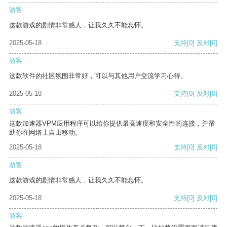
游客
这款游戏的剧情非常感人，让我久久不能忘怀。
2025-05-18
支持
[0]
反对
[0]
游客
这款软件的社区氛围非常好，可以与其他用户交流学习心得。
2025-05-18
支持
[0]
反对
[0]
游客
这款加速器VPM应用程序可以给你提供最高速度和安全性的连接，并帮
助你在网络上自由移动。
2025-05-18
支持
[0]
反对
[0]
游客
这款游戏的剧情非常感人，让我久久不能忘怀。
2025-05-18
支持
[0]
反对
[0]
游客