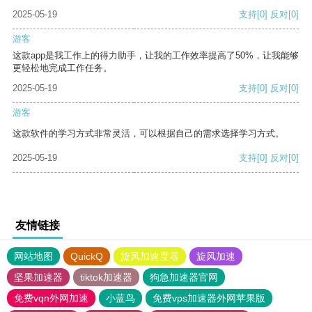
2025-05-19
支持
[0]
反对
[0]
游客
这款app是我工作上的得力助手，让我的工作效率提高了50%，让我能够
更轻松地完成工作任务。
2025-05-19
支持
[0]
反对
[0]
游客
这款软件的学习方式非常灵活，可以根据自己的需求选择学习方式。
2025-05-19
支持
[0]
反对
[0]
友情链接
网站地图
QuickQ
旋风加速度器
旋风加速
坚果加速器
tiktok加速器
狗急加速器官网
免费vqn外网加速
小蓝鸟
免费vps加速器外网苹果版