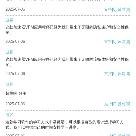
2025-07-06
支持
[0]
反对
[0]
游客
这款加速器VPM应用程序已经为我们带来了无限的隐私保护和安全性保
护。
2025-07-06
支持
[0]
反对
[0]
游客
这款加速器VPM应用程序已经为我们带来了无限的流畅体验和安全性保
护。
2025-07-06
支持
[0]
反对
[0]
游客
超棒啊 好用
2025-07-06
支持
[0]
反对
[0]
游客
这款学习软件的学习方式非常灵活，可以根据自己的需求选择学习方
式。我可以根据自己的时间安排学习进度。