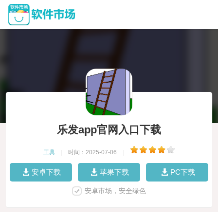
乐发app官网入口下载
工具
|
时间：2025-07-06
|
安卓下载
苹果下载
PC下载
安卓市场，安全绿色