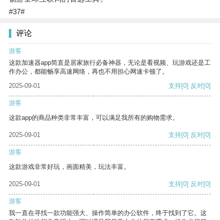
#37#
评论
游客
这款加速器app简直是居家旅行必备神器，无论是看视频、玩游戏还是工
作办公，都能畅享高速网络，再也不用担心网速卡顿了。
2025-09-01
支持
[0]
反对
[0]
游客
这款app的商品种类非常丰富，可以满足我所有的购物需求。
2025-09-01
支持
[0]
反对
[0]
游客
这款游戏非常好玩，画面精美，玩法丰富。
2025-09-01
支持
[0]
反对
[0]
游客
我一直在寻找一款功能强大、操作简单的办公软件，终于找到了它。这