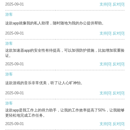
2025-09-01
支持
[0]
反对
[0]
游客
这款app就像我的私人助理，随时随地为我的办公提供帮助。
2025-09-01
支持
[0]
反对
[0]
游客
这款加速器app的安全性有待提高，可以加强防护措施，比如增加双重验
证。
2025-09-01
支持
[0]
反对
[0]
游客
这款游戏的音乐非常优美，听了让人心旷神怡。
2025-09-01
支持
[0]
反对
[0]
游客
这款app是我工作上的得力助手，让我的工作效率提高了50%，让我能够
更轻松地完成工作任务。
2025-09-01
支持
[0]
反对
[0]